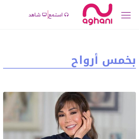
استمع
شاهد
بخمس أرواح