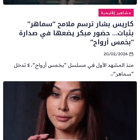
مشاهير إقليمية
كاريس بشار ترسم ملامح “سماهر”
بثبات… حضور مبكر يضعها في صدارة
“بخمس أرواح”
20/02/2026
منذ المشهد الأول في مسلسل “بخمس أرواح”، لا تدخل
“سماهر”...