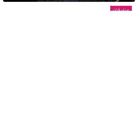
متفرقات
بداية مخيبة لفيلم “The Marvels” رغم
تصدره شباك التذاكر في الصالات
الأميركية
13/11/2023
يدخل فيلم الأبطال الخارقين الجديد “The Marvels”
التاريخ، لكن من...