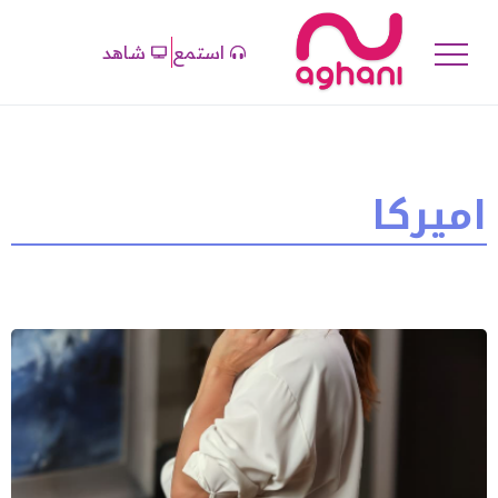
استمع
شاهد
اميركا