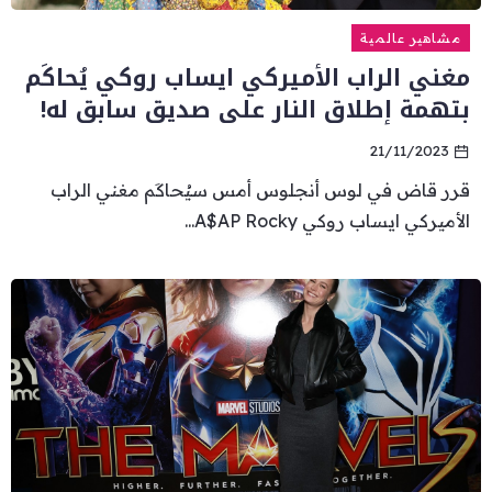
مشاهير عالمية
مغني الراب الأميركي ايساب روكي يُحاكَم
بتهمة إطلاق النار على صديق سابق له!
21/11/2023
قرر قاض في لوس أنجلوس أمس سيُحاكَم مغني الراب
الأميركي ايساب روكي A$AP Rocky...