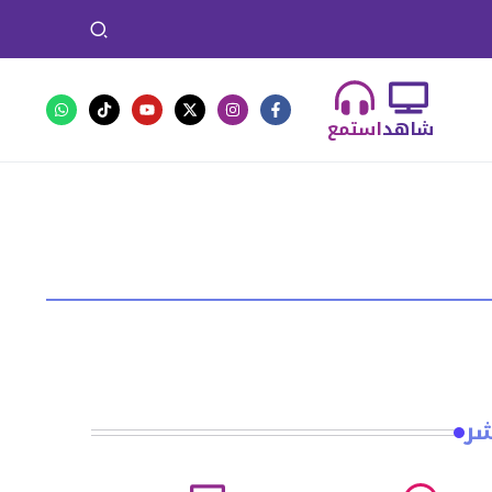
شاهد
استمع
شر