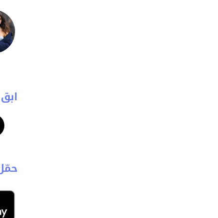
ابق 
حمّل