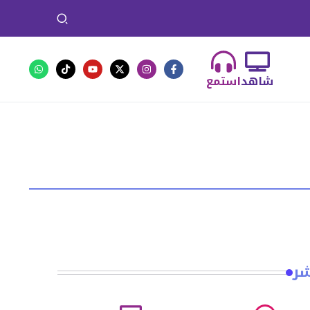
شاهد
استمع
شر