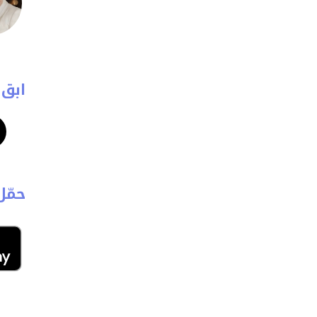
ابق 
حمّل