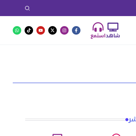
شاهد
استمع
شر