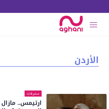
الأردن
متفرقات
ارتيمس.. مازال