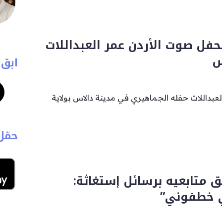
حفل صوت الأردن عمر العبداللات
س
ابق 
عبداللات حفله الجماهيري في مدينة دالاس بولاية
حمّل
 متابعيه برسائل إستغاثة:
ي خطفوني”