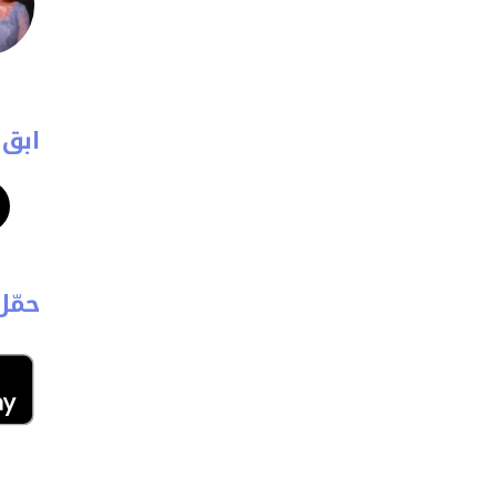
ابق 
حمّل