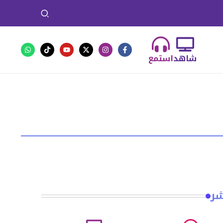
شاهد
استمع
شر