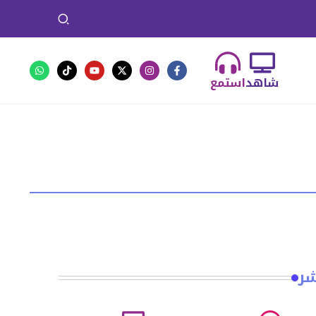
شاهد
استمع
شر