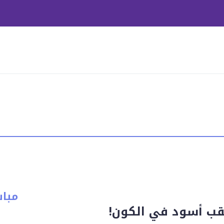
مبا
قب أسود في الكون!