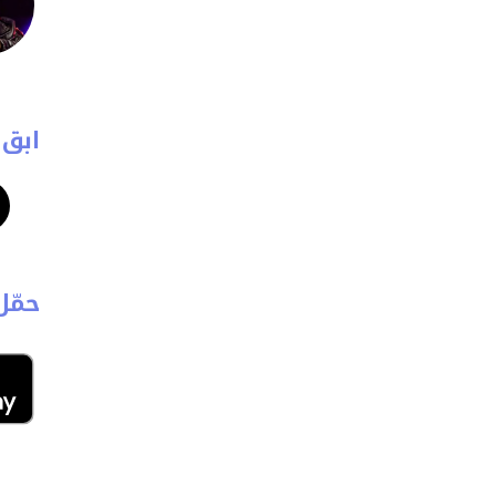
ابق 
حمّل