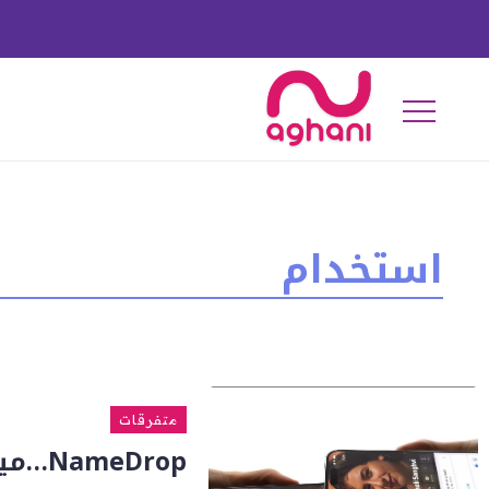
استخدام
متفرقات
NameDrop…ميزة IOS 17 لتبادل جهات الاتصال