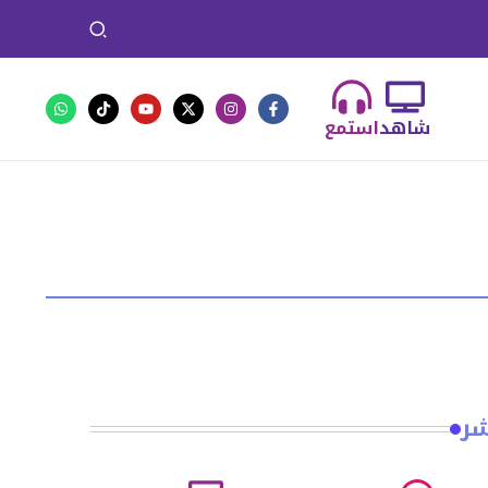
شاهد
استمع
شر