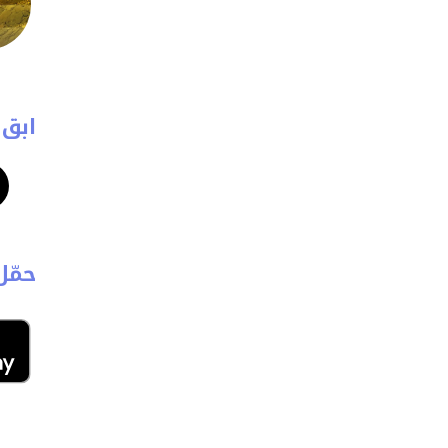
ابق 
حمّل