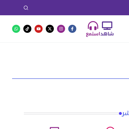
شاهد
استمع
شر