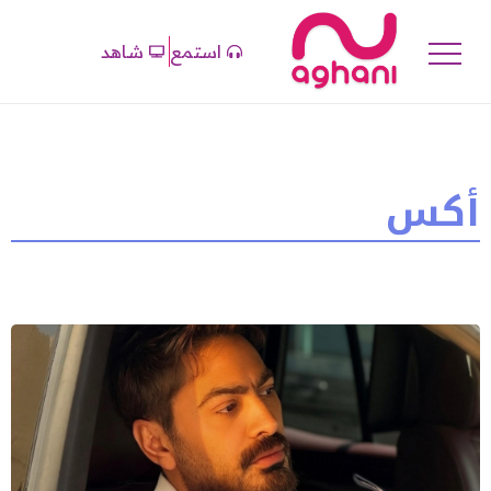
استمع
شاهد
أكس