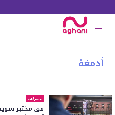
أدمغة
متفرقات
في مختبر سويس