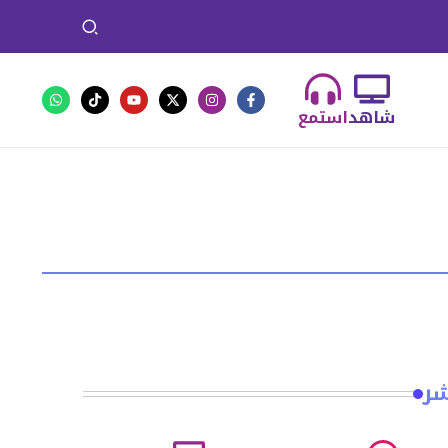
شاهد
استمع
شر