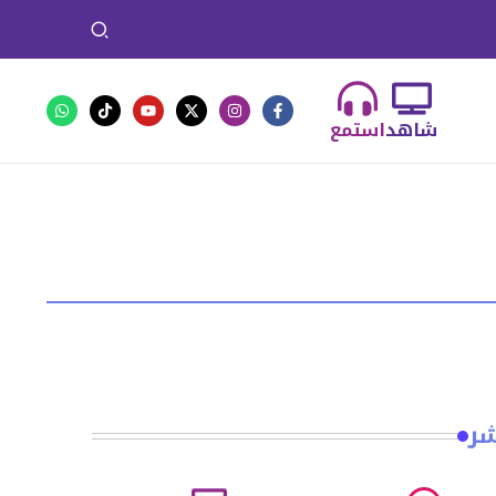
شاهد
استمع
شر