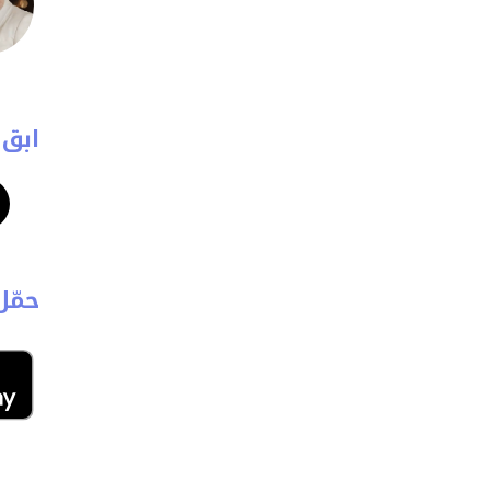
ابق 
حمّل