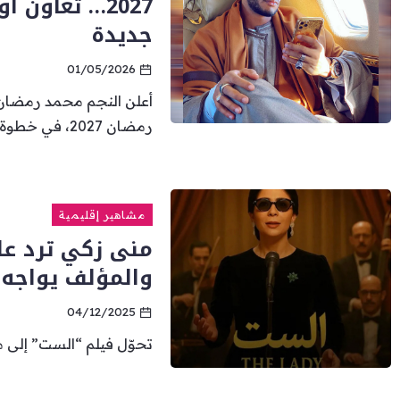
2027… تعاون
جديدة
01/05/2026
أعلن النجم محمد رمضا
رمضان 2027، في خطوة...
مشاهير إقليمية
منى زكي ترد عل
والمؤلف يواجه بل
04/12/2025
تحوّل فيلم “الست” إلى 