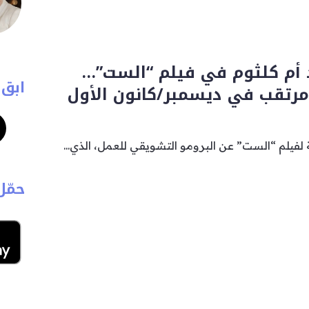
أم كلثوم في فيلم “الست”…
ابق 
رتقب في ديسمبر/كانون الأول
يلم “الست” عن البرومو التشويقي للعمل، الذي...
حمّل