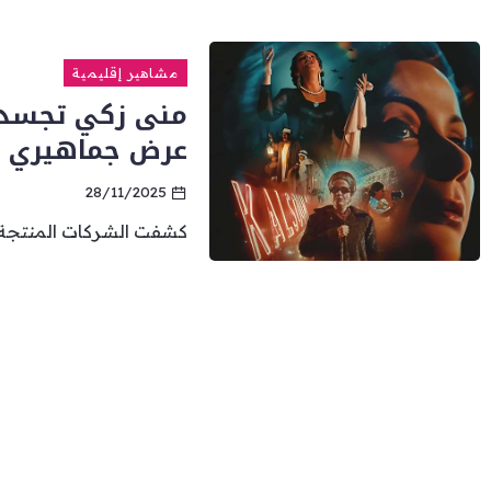
مشاهير إقليمية
منى زكي تجسد 
عرض جماهيري م
28/11/2025
كشفت الشركات المنتجة لف