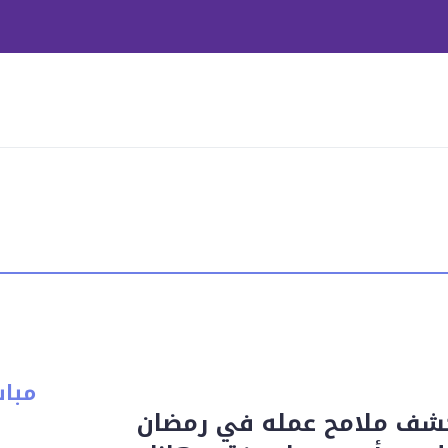
مبا
شف ملامح عمله في رمضان