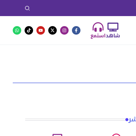
شاهد
استمع
شر