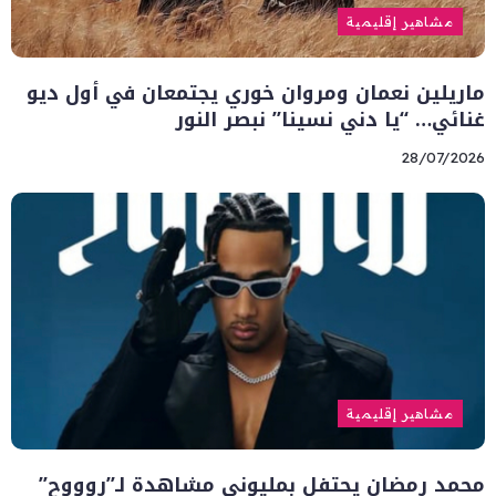
مشاهير إقليمية
ماريلين نعمان ومروان خوري يجتمعان في أول ديو
غنائي… “يا دني نسينا” نبصر النور
28/07/2026
مشاهير إقليمية
محمد رمضان يحتفل بمليوني مشاهدة لـ”روووح”