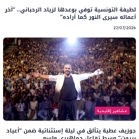
لطيفة التونسية توفي بوعدها لزياد الرحباني.. “آخر
أعماله سيرى النور كما أراده”
27/07/2026
مشاهير إقليمية
جوزيف عطية يتألق في ليلة إستثنائية ضمن “أعياد
بيروت” وسط تفاعل جماهيري واسع