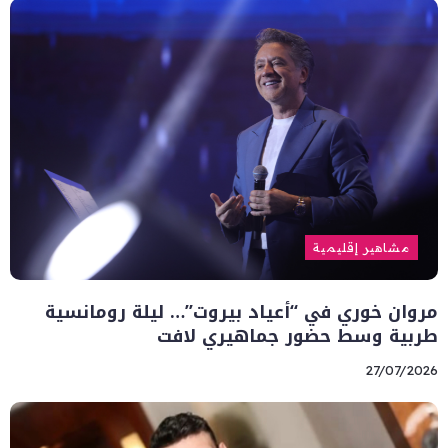
مشاهير إقليمية
مروان خوري في “أعياد بيروت”… ليلة رومانسية
طربية وسط حضور جماهيري لافت
27/07/2026