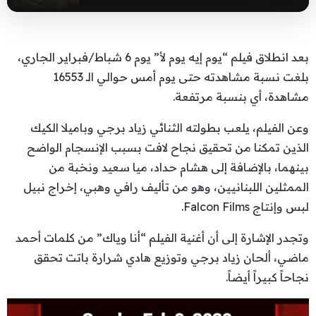
بعد انطلاق فيلم “يوم إيه يوم لأ” يوم 6 شباط/فبراير الجاري،
بلغت نسبة مشاهدته حتى يوم أمس حوالي الـ 16553
مشاهدة، أي بنسبة مرتفعة.
وعن الفيلم، يلعب بطولته الثنائي زياد برجي وباميلا الكيك
الذين تمكنا من تحقيق نجاح لافت بسبب الإنسجام الواضح
بينهما، بالإضافة إلى هشام حداد، ميا سعيد ونخبة من
الممثلين اللبنانيين، وهو من تأليف رافي وهبي، إخراج نبيل
لبس وإنتاج Falcon Films.
وتجدر الإشارة إلى أن أغنية الفيلم “أنا وياك” من كلمات أحمد
ماضي، ألحان زياد برجي وتوزيع هادي شرارة باتت تحقق
نجاحاً كبيراً أيضاً.