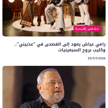
مشاهير إقليمية
رامي عياش يعود إلى الفصحى في “عذبيني”..
وكليب بروح السبعينيات
25/07/2026