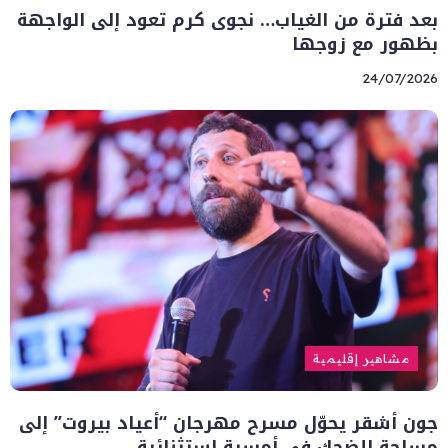
بعد فترة من الغياب… نجوى كرم تعود إلى الواجهة
بظهور مع زوجها
24/07/2026
مشاهير إقليمية
جون أشقر يحوّل مسرح مهرجان “أعياد بيروت” إلى
مساحة للضحك في أمسية استثنائية