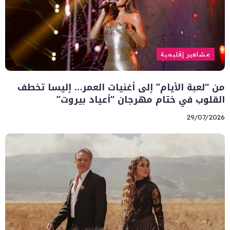
مشاهير إقليمية
من “لعبة الأيام” إلى أغنيات العمر… إليسا تخطف
القلوب في ختام مهرجان “أعياد بيروت”
29/07/2026