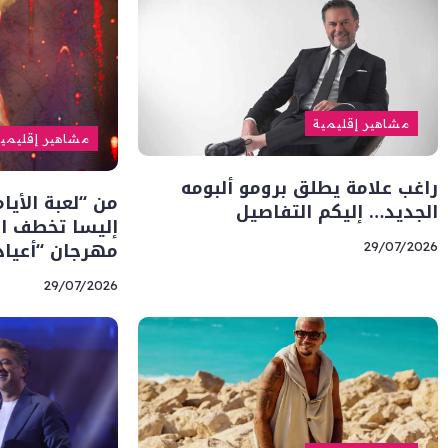
مشاهير إقليمية
مشاهير إقليمي
راغب علامة يطلق برومو ألبومه
من “لعبة الأيا
الجديد… إليكم التفاصيل
إليسا تخطف ا
مهرجان “أعياد
29/07/2026
29/07/2026