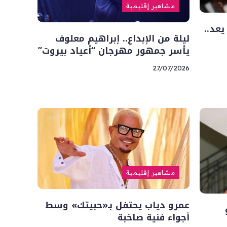
مشاهير إقليمية
عد..
ليلة من الإبداع.. إبراهيم معلوف
يأسر جمهور مهرجان “أعياد بيروت”
27/07/2026
مشاهير إقليمية
عمرو دياب يحتفل بـ«حبيتك» وسط
أجواء فنية صاخبة