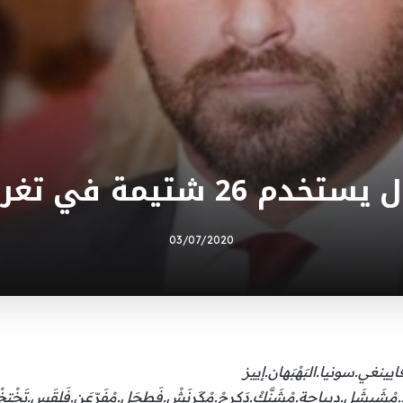
شتيمة في تغريدة واحدة!
03/07/2020
ايينغي.سونيا.البَهْبَهان.إييز
ْشَبشَل.ديباجة.مْشَنَّكْ.دَكرِجْ.مْكَرنَشْ.فَطحَل.مْفَرّعَن.فَلقَس.تَخْتخ