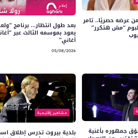
ة
إعلام
 عرضه حصريًا.. تامر
بعد طول انتظار… برنامج “ولعا
بوم “مش هتكرر”
يعود بموسمه الثالث عبر “أغان
يوب
أغاني”
05/08/2026
ة
مشاهير إقليمية
ّق جمهوره بأغنية
بلدية بيروت تدرس إطلاق اسم