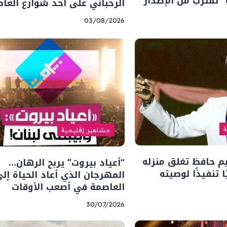
” تقترب من الإصدار
الرحباني على أحد شوارع العا
03/08/2026
ة
مشاهير إقليمية
يم حافظ تغلق منزله
“أعياد بيروت” يربح الرهان…
ا تنفيذًا لوصيته
المهرجان الذي أعاد الحياة إل
العاصمة في أصعب الأوقات
30/07/2026