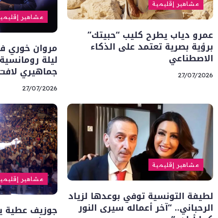
مشاهير إقليمية
مشاهير إقليمي
عمرو دياب يطرح كليب “حبيتك”
برؤية بصرية تعتمد على الذكاء
مروان خوري في
الاصطناعي
ليلة رومانسي
جماهيري لافت
27/07/2026
27/07/2026
مشاهير إقليمية
مشاهير إقليمي
لطيفة التونسية توفي بوعدها لزياد
الرحباني.. “آخر أعماله سيرى النور
جوزيف عطية يت