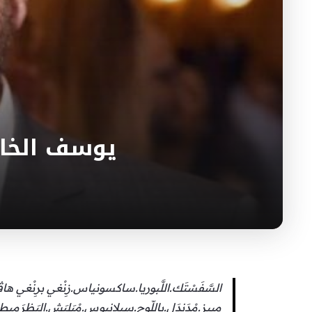
يوسف الخال يستخدم 26 
السَّفَسْتَك.اللَّبوريا.ساكسونياس.زِنْغي برِنْغي هاڤ
مييز.مْدَندَل.بِاللّوج.سيلانيوس.مْبَلبَش.البَظرَميط.م