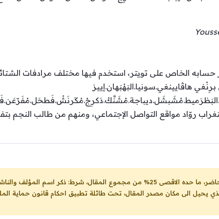
سابه الخاص على تويتر، استخدم فيها مختلف مرادفات الشتائم غي
برِنْغي هاڤايينغي.سونيا.البَهْبَهان.إييز
لبَظرَميط.مْشَبشَل.ديباجة.مْشَنَّكْ.دَكرِجْ.مْكَرنَشْ.فَطحَل.مْفَرّعَن.ف
استغراب روّاد مواقع التواصل الإجتماعي، ومنهم من طالب النجم بت
ل، شرط: ذكر اسم المؤلف والناشر ووضع رابط
لذي يحيل الى مكان مصدر المقال، تحت طائلة تطبيق احكام قانون حماية الملك