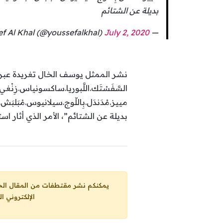
بديلة عن الشتائم
July 2, 2020
— Youssef Al Khal (@youssefalkhal)
نشر الممثل يوسف الخال تغريدة عبر ح
السَّفَسْتَك.اللَّبوريا.ساكسونياس.زِنْغي 
مييز.مْدَندَل.بِاللّوج.سيلانيوس.مْبَلبَش.ا
بديلة عن الشتائم”، الأمر الذي أثار 
يمكنكم نشر مقتطفات من المقال الحاضر، ما حده الاقصى 25% من مجموع المقا
الإلكتروني ا