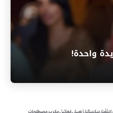
ْ.انبَلَفْنا.سَكسَكْنا.زَنغييل.مْعَكنَنْ.مِكرِب.مصطلحات