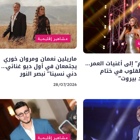
مشاهير إقليمية
ة
ماريلين نعمان ومروان خوري
م” إلى أغنيات العمر…
يجتمعان في أول ديو غنائي… “
لقلوب في ختام
دني نسينا” نبصر النور
 بيروت”
28/07/2026
مشاهير إقليمية