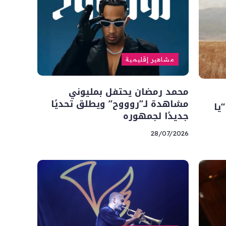
مشاهير إقليمية
محمد رمضان يحتفل بمليوني
مشاهدة لـ”روووح” ويطلق تحديًا
يا
جديدًا لجمهوره
28/07/2026