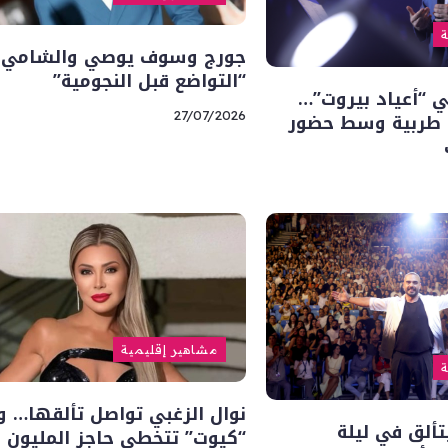
ة
جورج وسوف يوصي والشامي ي
“التواضع قبل النجومية”
 “أعياد بيروت”…
ة طربية وسط حضور
27/07/2026
مشاهير إقليمية
ة
نوال الزغبي تواصل تألقها… و
ألق في ليلة
“كيوت” تتخطى حاجز المليون