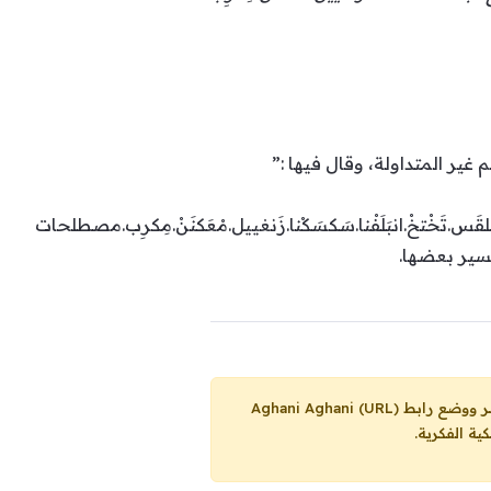
ر المتداولة، وقال فيها :”
َلقَس.تَخْتخْ.انبَلَفْنا.سَكسَكْنا.زَنغييل.مْعَكنَنْ.مِكرِب.مصطلحات
فسير بعضها.
Aghani Aghani (URL)
ية الفكرية.