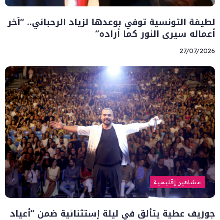
لطيفة التونسية توفي بوعدها لزياد الرحباني.. “آخر
أعماله سيرى النور كما أراده”
27/07/2026
مشاهير إقليمية
جوزيف عطية يتألق في ليلة إستثنائية ضمن “أعياد