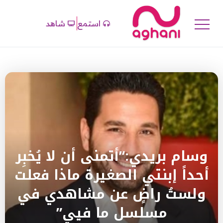
استمع
شاهد
وسام بريدي:”أتمنى أن لا يُخبِر
أحداً إبنتي الصغيرة ماذا فعلت
ولستُ راضٍ عن مشاهدي في
مسلسل ما فيي”