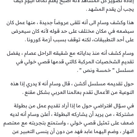
إعادة تصوير كل المشاهد لأنه أصبح يعلم تماماً اليوم كيف
يجب أن يقدم المشهد .
هذا وكشف وسام الى أنه تلقى عروضاً جديدة ، منها عمل كان
سيضعه في مكان مختلف على حد قوله لأنه كان سيعرض
على أحد التطبيقات، لكنه توقف بسبب أزمة كورونا .
وسام كشف أنه منذ بداياته مع شقيقه الراحل عصام ، يفضل
تقديم الشخصيات المركبة كالتي قدمها قصي خولي في
مسلسل ” خمسة ونص ” .
حول تقديمه مسلسل أكشن ، قال وسام أنه لا يدري إذا هذه
النوعية من الأعمال تقدم بعالمنا العربي بشكل مقنع .
في سؤال افتراضي حول ما إذا أراد تقديم عمل من بطولة
مشتركة ، من يريد أن يشاركه البطولة ، أعلن وسام أنه لديه
ضعف على تمثيل قصي خولي ، واستمتع بتجربته مع معتصم
النهار ، وضم اليهما عابد فهد من دون أن ينسى التعبير عن