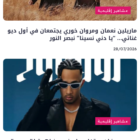
مشاهير إقليمية
ماريلين نعمان ومروان خوري يجتمعان في أول ديو
غنائي… “يا دني نسينا” نبصر النور
28/07/2026
مشاهير إقليمية