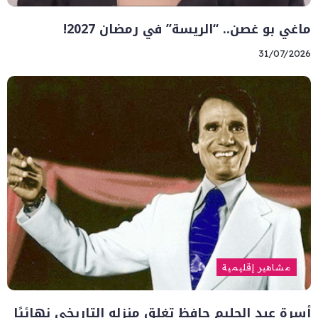
ماغي بو غصن.. “الريسة” في رمضان 2027!
31/07/2026
مشاهير إقليمية
أسرة عبد الحليم حافظ تغلق منزله التاريخي نهائيًا