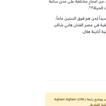
 من أعمارٍ مختلفة على مدى ساعة
الحياة؟!”.
يداً لِمن هم فوق الستين عاماً،
يقية في مصر الفنان هاني شاكر،
 أنابيلا هلال.
Aghani Aghani (URL)
ية الفكرية.