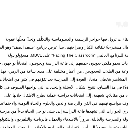
اءات تزول فيها حواجز الرسمية والديبلوماسية والتكلّف وتحلّ محلّها عفوية
ال مستدرجةً تلقائية الكبار وصراحتهم، يبدأ عرض برنامج "ضيف الصف" وهو الص
العربية للبرنامج العالمي "Facing The Classroom" على MBC1. مسؤولو دولة
ب سمو ملكي يعودون جميعهم إلى قاعة الدراسة ويخوضون امتحاناً يواجهون خل
عة من الطلاب السعوديين، من أعمارٍ مختلفة على مدى ساعة من الزمن، فهل
المشاهير بتخطي امتحان العودة إلى المدرسة بعد تفوّقهم في كثيرٍ من امتحانات
ة؟! في هذا السياق، تتنوع أشكال الأسئلة والتحديات التي يواجهها الضيوف في ك
 من مقابلاتٍ شفهية، إلى امتحانات دراسية عملية يطرح الأطفال خلالها على
ف مواضيع تهمهم في الفن والرياضة والدين والعلوم والحياة اليومية والاجتماعية
ق الحوارات التي تشهدها قاعة الدراسة إلى شتى نواحي الحياة بدءاً من مرحلة
لة والمدرسة والعائلة، مروراً بالأصدقاء والعمل، فالرياضة والتلفزيون والتكنولو
ايات وغيرها، وصولاً إلى أبرز الإنجازات والمشاريع والأحلام.. بل وحتى المخاوف