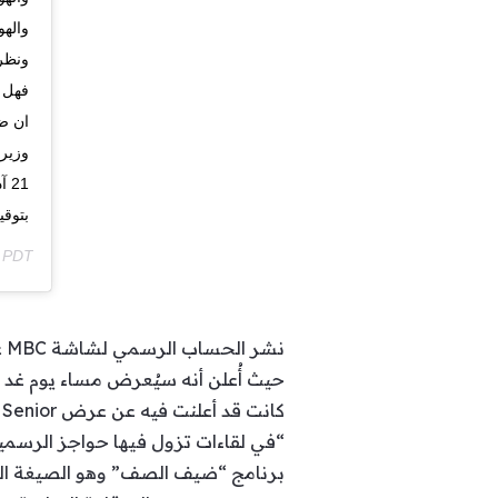
واله
ونظرت
فهل ي
ان ضي
بتوقي
m PDT
حيث أُعلن أنه سيُعرض مساء يوم غد ا
كانت قد أعلنت فيه عن عرض The Voice Senior، وجاء في نص هذا الإعلان ما يلي:
“في لقاءات تزول فيها حواجز الرسمية 