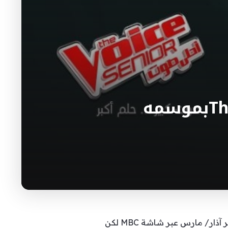
هل تمّ تأجيل عرض برنامج The Voice Seniorبموسمه
كان من المقرّر عرض أولى حلقات برنامج هواة الغناء The Voice Senior يوم الحادي والعشرين من شهر آذار/ مارس عبر شاشة MBC لكن