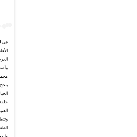
في لق
الأطف
وأصحا
مجمو
ينجح 
الحيا
حلقة،
الضيو
وتتطر
الطفو
والهو