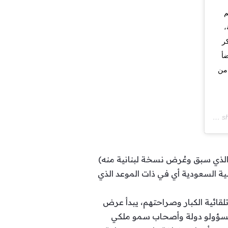
م
،
ر
ضأ
 على MBC1، اعتباراً من
A post shared by
ب الرسمي لشاشة MBC عبر انستغرام الإعلان الدعائي لبرنامج “Facing The Classroom” (الذي سبق وعُرض نسخة لبنانية منه)
ية السعودية أي في ذات الموعد الذي
لقائية الكبار وصراحتهم، يبدأ عرض
يف الصف” وهو الصيغة العربية للبرنامج العالمي “Facing The Classroom” على MBC1. مسؤولو دولة وأصحاب سمو ملكي