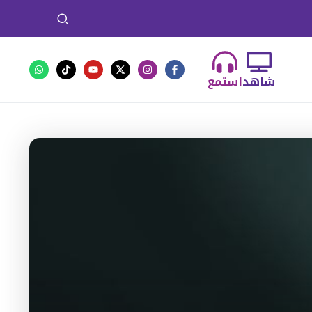
شاهد
استمع