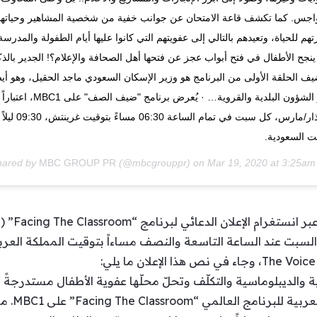
واجس. كما تكشف قاعة الامتحان عن جوانب خفية من شخصية المشاهير وحياته
هم للحياة، وتعيدهم بالتالي إلى عفويتهم التي كانوا عليها أيام الطفولة والمدرسة
نجح الأطفال في فتح أبواب عجز عن فتحها أهل الصحافة والإعلام؟! الجدير بالذك
ف الحلقة الأولى من البرنامج هو وزير الإسكان السعودي ماجد الحقيل، وهو أي
وزير الشؤون البلدية والقروية… · يُعرض برنامج "ضيف الصف"
21 آذار/مارس، كل سبت في تمام الساعة 06:30 مساءً بتوقيت غرينتش، 09:30 ليلاً
ت السعودية.
MBC GROUP PR
(@mbcgrouppr) on
Mar 19, 2020 at 3:25a
نشر الحسا
لسبت عند الساعة التاسعة والنصف مساءاً بتوقيت المملكة العرب
والديبلوماسية والتكلّف وتحلّ محلّها عفوية الأطفال مستدرجةً ت
برنامج “ض