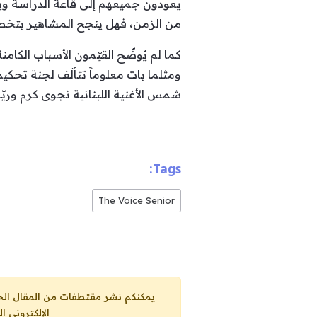
يعودون جميعهم إلى قاعة الدراسة وي
من الزمن، فهل ينجح المشاهير بتخطي 
كما لم يُوضّح القيّمون الأسباب الكامن
ومثلما بات معلوماً تتألّف لجنة تحكي
شمس الأغنية اللبنانية نجوى كرم وريّس 
Tags:
The Voice Senior
يمكنكم نشر مقتطفات من المقال الحاضر، ما حده الاقصى 25% من مجموع المقا
الإلكتروني ا