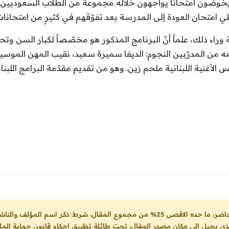
خوضون امتحاناً يواجهون خلاله مجموعة من الطلاب السعوديين،
امتحان العودة إلى المدرسة بعد تفوّقهم في كثيرٍ من امتحانات 
ة وراء ذلك، علماً أنّ البرنامج المذكور هو مخصّصاً لكبار السن وتحد
مه من المدرّبين النجوم: الديفا سميرة سعيد، نقيب المهن الموس
الأغنية اللبنانية ملحم زين. وهو من تقديم مقدّمة البرامج اللبنانية
ل، شرط: ذكر اسم المؤلف والناشر ووضع رابط
لذي يحيل الى مكان مصدر المقال، تحت طائلة تطبيق احكام قانون حماية الملك