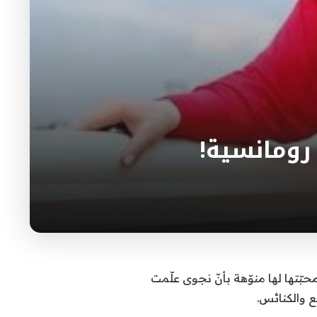
رومانسية!
ّتها لها منوّهة بأنّ نجوى علّمت
 والكنائس.