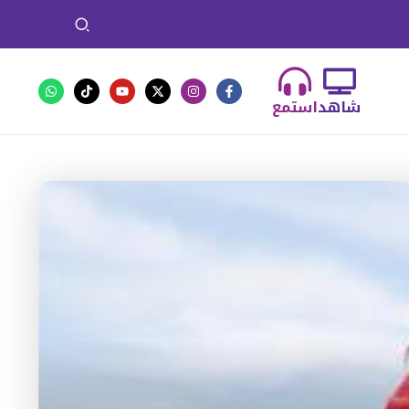
شاهد
استمع