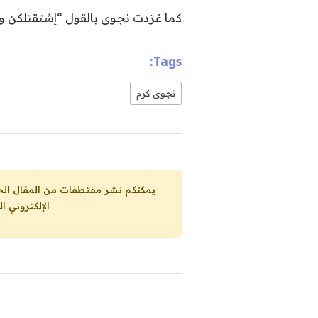
كما غرّدت نجوى بالقول “إشتقتلكن وكتي
Tags:
نجوى كرم
يمكنكم نشر مقتطفات من المقال الحاضر، ما حده الاقصى 25% من مجموع المقا
الإلكتروني ا