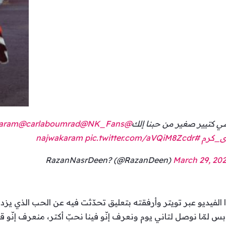
ي كتيير صغير من حبنا إلك
@najwakaram
@NK_Fans
@carlaboumrad
ى_كرم
#najwakaram
pic.twitter.com/aVQiM8Zcdr
March 29, 20
 الفيديو عبر تويتر وأرفقته بتعليق تحدّثت فيه عن الحب الذي يزد
 بس لمّا نوصل لتاني يوم ونعرف إنّو فينا نحبّ أكتر، منعرف إنّو قبل