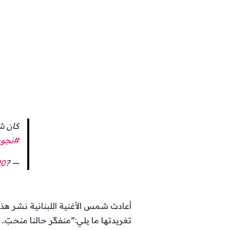
كان ش
#نجو
20
— ?RazanNasrDeen? (@RazanDeen)
أعادت شمس الأغنية اللبنانية نشر هذا
تغريدتها ما يلي:”منفكّر حالنا منحبّ..