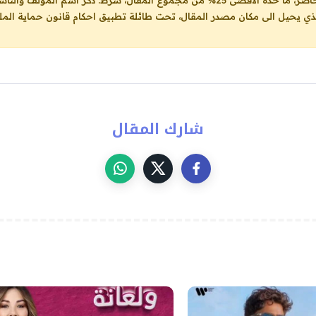
ل، شرط: ذكر اسم المؤلف والناشر ووضع رابط
لذي يحيل الى مكان مصدر المقال، تحت طائلة تطبيق احكام قانون حماية الملك
شارك المقال