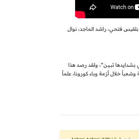
بلقيس فتحي، راشد الماجد، نوال
لي بشدايدها تبـيـن”، ولقد رصد هذا
عباً خلال أزمة وباء كورونا، علماً