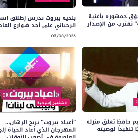
ّق جمهوره بأغنية
بلدية بيروت تدرس إطلاق اسم
” تقترب من الإصدار
الرحباني على أحد شوارع العا
03/08/2026
ة
مشاهير إقليمية
يم حافظ تغلق منزله
“أعياد بيروت” يربح الرهان…
ا تنفيذًا لوصيته
المهرجان الذي أعاد الحياة إل
العاصمة في أصعب الأوقات