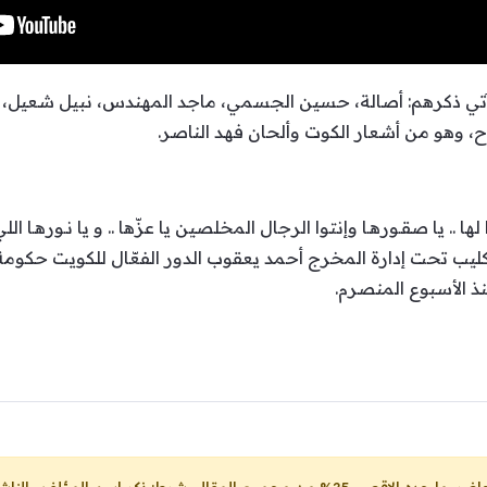
الآتي ذكرهم: أصالة، حسين الجسمي، ماجد المهندس، نبيل شعيل، 
ح، وهو من أشعار الكوت وألحان فهد الناصر.
 .. يا صقـورهـا وإنتوا الرجال المخلصين يا عزّها .. و يا نـورهـا ال
ليب تحت إدارة المخرج أحمد يعقوب الدور الفعّال للكويت حكومة وش
منذ الأسبوع المنصرم.