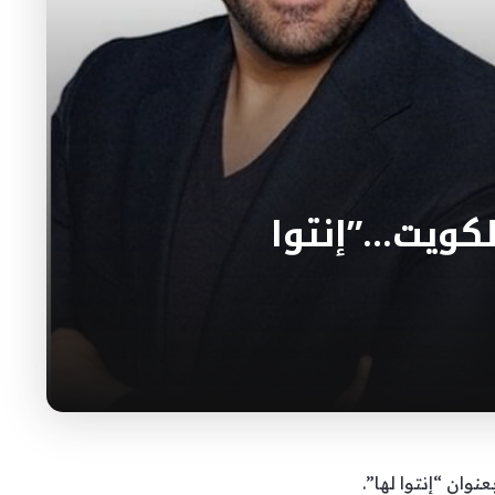
كويت…”إنتوا
وان “إنتوا لها”.