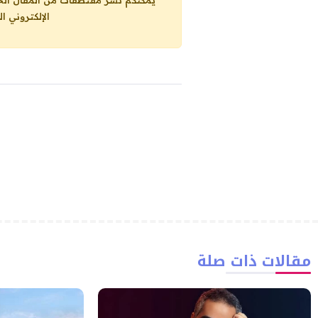
يمكنكم نشر مقتطفات من المقال الحاضر، ما حده الاقصى 25% من مجموع المقا
الإلكتروني ا
مقالات ذات صلة