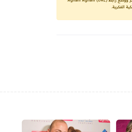
Aghani Aghani (URL)
ية الفكرية.