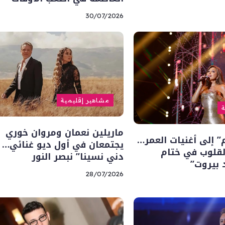
30/07/2026
مشاهير إقليمية
ة
ماريلين نعمان ومروان خوري
م” إلى أغنيات العمر…
يجتمعان في أول ديو غنائي… “
لقلوب في ختام
دني نسينا” نبصر النور
 بيروت”
28/07/2026