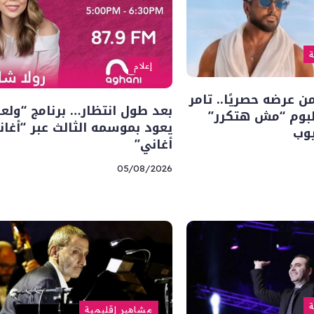
ة
إعلام
 عرضه حصريًا.. تامر
بعد طول انتظار… برنامج “ولعا
بوم “مش هتكرر”
يعود بموسمه الثالث عبر “أغان
يوب
أغاني”
05/08/2026
ة
مشاهير إقليمية