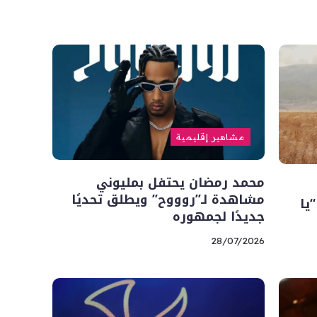
مشاهير إقليمية
محمد رمضان يحتفل بمليوني
مشاهدة لـ”روووح” ويطلق تحديًا
يا
جديدًا لجمهوره
28/07/2026