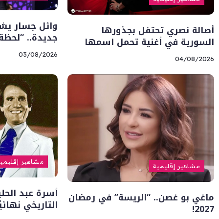
وائل جسار يشو
أصالة نصري تحتفل بجذورها
جديدة.. “لحظة
السورية في أغنية تحمل اسمها
03/08/2026
04/08/2026
مشاهير إقليمي
مشاهير إقليمية
أسرة عبد الحل
ماغي بو غصن.. “الريسة” في رمضان
التاريخي نهائيً
2027!