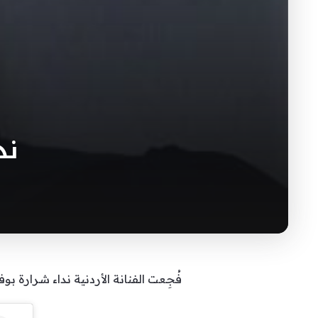
ند
فُجِعت الفنانة الأردنية نداء شرارة ب