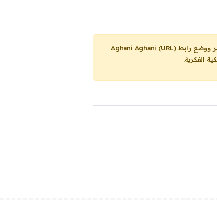
Aghani Aghani (URL)
ية الفكرية.