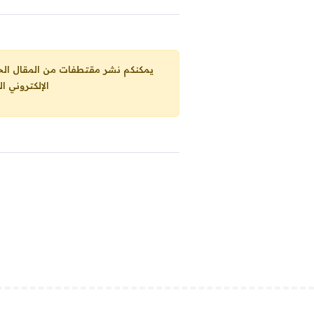
يمكنكم نشر مقتطفات من المقال الحاضر، ما حده الاقصى 25% من مجموع المقا
الإلكتروني ا