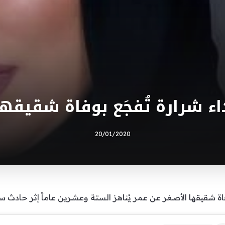
اء شرارة تُفجَع بوفاة شقيقها
20/01/2020
وفاة شقيقها الأصغر عن عمر يُناهز الستة وعشرين عاماً إثر حادث س