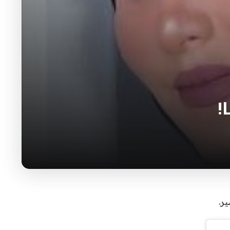
!
ير.