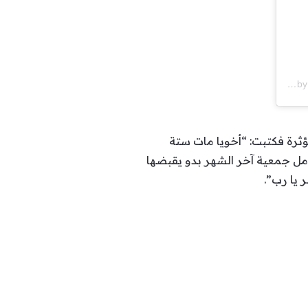
A post shared by ????? ?????? ?? (@nedaashrara_official)
ؤثرة فكتبت: “أخويا مات ستة
مل جمعية آخر الشهر بدو يقبضها
 يا رب”.