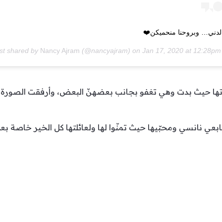
الدني… وبروحنا منحميكن❤️
st shared by
Nancy Ajram
(@nancyajram) on
Jan 17, 2020 at 12:28p
 حيث بدت وهي تغفو بجانب بعضهنّ البعض، وأرفقت الصورة بالتع
تابعي نانسي ومحبّيها حيث تمنّوا لها ولعائلتها كل الخير خاصة ب