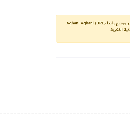
Aghani Aghani (URL)
ية الفكرية.