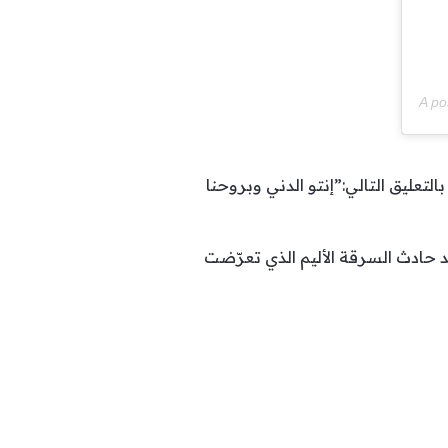
A po
ليق التالي:”إنتو الدني وبروحنا
عد حادث السرقة الأليم الذي تعرّضت