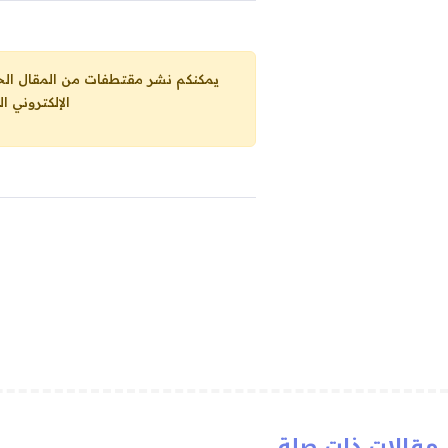
يمكنكم نشر مقتطفات من المقال الحاضر، ما حده الاقصى 25% من مجموع المقا
الإلكتروني ا
مقالات ذات صلة