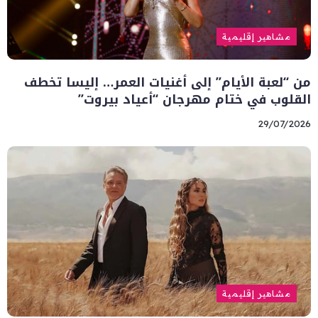
مشاهير إقليمية
من “لعبة الأيام” إلى أغنيات العمر… إليسا تخطف
القلوب في ختام مهرجان “أعياد بيروت”
29/07/2026
مشاهير إقليمية