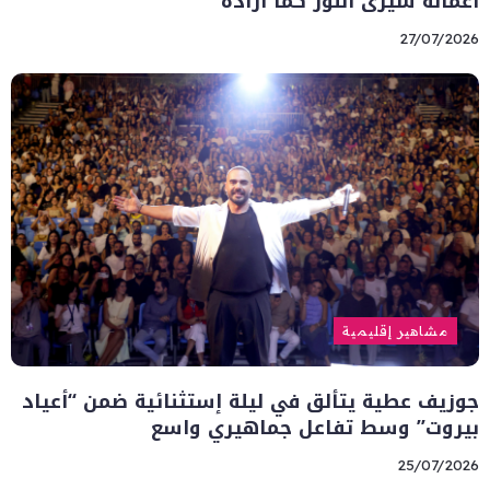
أعماله سيرى النور كما أراده”
27/07/2026
مشاهير إقليمية
جوزيف عطية يتألق في ليلة إستثنائية ضمن “أعياد
بيروت” وسط تفاعل جماهيري واسع
25/07/2026