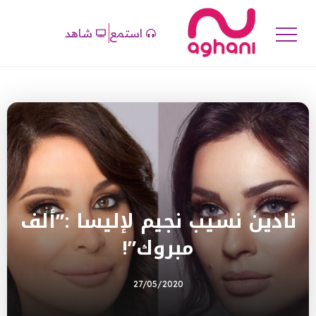
استمع
شاهد
نادين نسيب نجيم لإليسا :”ألف
مبروك”!
27/05/2020