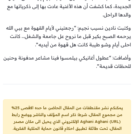
الجديدة، كما كشفت أن هذه الأغنية عادت بها إلى ذكرياتها مع
والدها الراحل.
وكتبت نادين نسيب نجيم: “رجعتيني لأيام القهوة مع بيي الله
يرحمه الصبح بكير قبل ما نروح عل جامعة والشغل… كانت
احلى أيام وشو طيبة كانت هل قهوة من أيديه”.
وأضافت: “عطول أغانيكي بيلمسوا فينا مشاعر مدفونة وحنين
للحظات قديمة”.
يمكنكم نشر مقتطفات من المقال الحاضر، ما حده الاقصى 25%
من مجموع المقال، شرط: ذكر اسم المؤلف والناشر ووضع رابط
Aghani Aghani (URL)
الإلكتروني الذي يحيل الى مكان مصدر
المقال، تحت طائلة تطبيق احكام قانون حماية الملكية الفكرية.