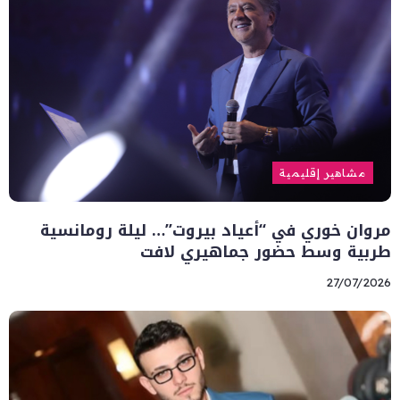
مشاهير إقليمية
مروان خوري في “أعياد بيروت”… ليلة رومانسية
طربية وسط حضور جماهيري لافت
27/07/2026