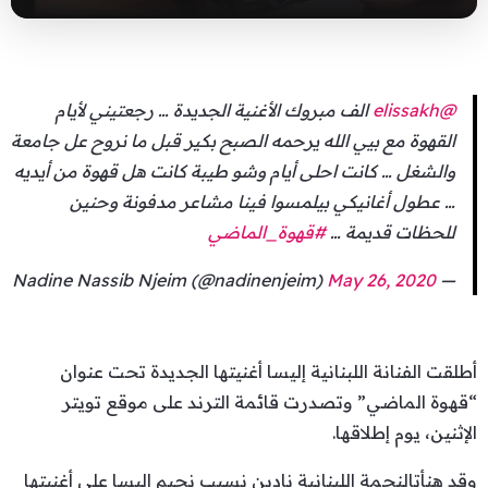
@elissakh
الف مبروك الأغنية الجديدة … رجعتيني لأيام
القهوة مع بيي الله يرحمه الصبح بكير قبل ما نروح عل جامعة
والشغل … كانت احلى أيام وشو طيبة كانت هل قهوة من أيديه
… عطول أغانيكي بيلمسوا فينا مشاعر مدفونة وحنين
للحظات قديمة …
#قهوة_الماضي
May 26, 2020
— Nadine Nassib Njeim (@nadinenjeim)
أطلقت الفنانة اللبنانية إليسا أغنيتها الجديدة تحت عنوان
“قهوة الماضي” وتصدرت قائمة الترند على موقع تويتر
الإثنين، يوم إطلاقها.
وقد هنأتالنجمة اللبنانية نادين نسيب نجيم إليسا على أغنيتها