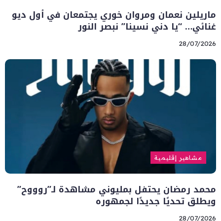
ماريلين نعمان ومروان خوري يجتمعان في أول ديو
غنائي… “يا دني نسينا” نبصر النور
28/07/2026
مشاهير إقليمية
محمد رمضان يحتفل بمليوني مشاهدة لـ”روووح”
ويطلق تحديًا جديدًا لجمهوره
28/07/2026