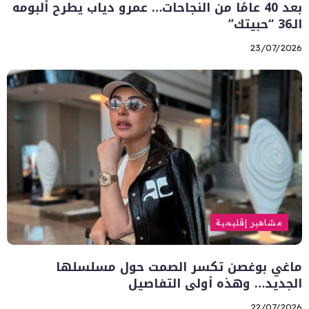
بعد 40 عامًا من النجاحات… عمرو دياب يطرح ألبومه
الـ36 “حبيتك”
23/07/2026
مشاهير إقليمية
ماغي بوغصن تكسر الصمت حول مسلسلها
الجديد… وهذه أولى التفاصيل
22/07/2026