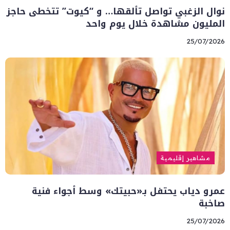
نوال الزغبي تواصل تألقها… و “كيوت” تتخطى حاجز
المليون مشاهدة خلال يوم واحد
25/07/2026
مشاهير إقليمية
عمرو دياب يحتفل بـ«حبيتك» وسط أجواء فنية
صاخبة
25/07/2026