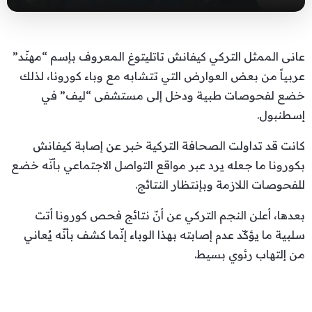
عانى الممثل التركي كيفانش تاتليتوغ المعروف بإسم “مهنّد”
عربياً من بعض العوارض التي تتشابه مع وباء كورونا، لذلك
خضع لفحوصات طبية ودخل إلى مستشفى “ليف” في
إسطنبول.
كانت قد تداولت الصحافة التركية خبر عن إصابة كيفانش
بكورونا ما جعله يرد عبر مواقع التواصل الاجتماعي بأنّه خضع
للفحوصات اللازمة وبإنتظار النتائج.
بعدها، أعلن النجم التركي عن أنّ نتائج فحص كورونا أتت
سلبية ما يؤكّد عدم إصابته بهذا الوباء إنّما كشف بأنّه يُعاني
من إلتهاب رئوي بسيط.