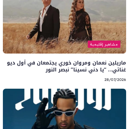
مشاهير إقليمية
ماريلين نعمان ومروان خوري يجتمعان في أول ديو
غنائي… “يا دني نسينا” نبصر النور
28/07/2026