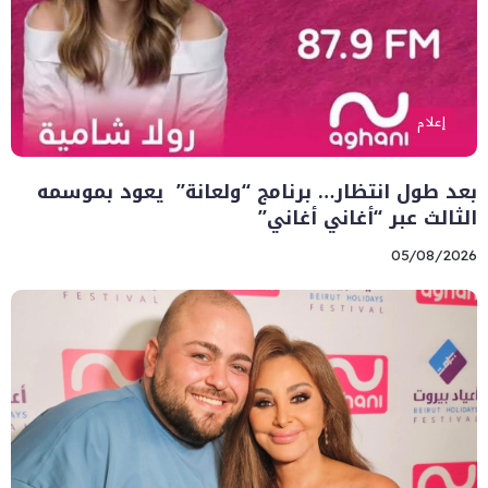
إعلام
بعد طول انتظار… برنامج “ولعانة” يعود بموسمه
الثالث عبر “أغاني أغاني”
05/08/2026