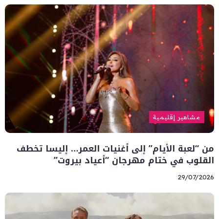
مشاهير إقليمية
من “لعبة الأيام” إلى أغنيات العمر… إليسا تخطف
القلوب في ختام مهرجان “أعياد بيروت”
29/07/2026