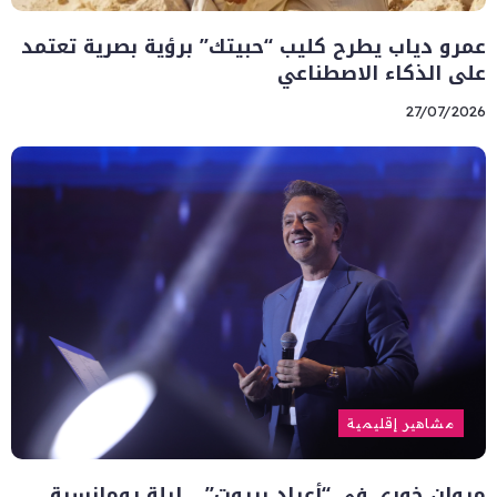
عمرو دياب يطرح كليب “حبيتك” برؤية بصرية تعتمد
على الذكاء الاصطناعي
27/07/2026
مشاهير إقليمية
مروان خوري في “أعياد بيروت”… ليلة رومانسية