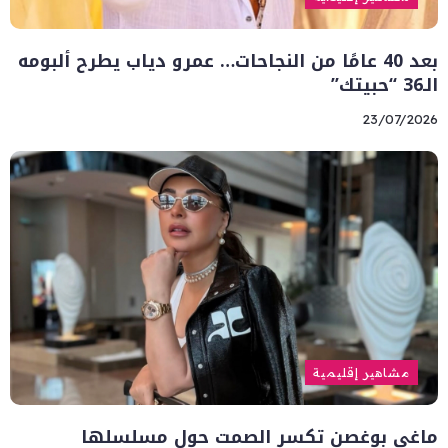
بعد 40 عامًا من النجاحات… عمرو دياب يطرح ألبومه
الـ36 “حبيتك”
23/07/2026
مشاهير إقليمية
ماغي بوغصن تكسر الصمت حول مسلسلها