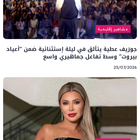
مشاهير إقليمية
جوزيف عطية يتألق في ليلة إستثنائية ضمن “أعياد
بيروت” وسط تفاعل جماهيري واسع
25/07/2026