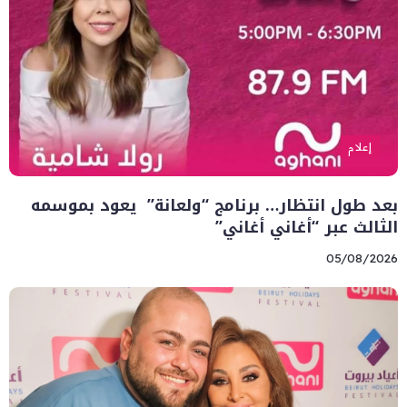
إعلام
بعد طول انتظار… برنامج “ولعانة” يعود بموسمه
الثالث عبر “أغاني أغاني”
05/08/2026