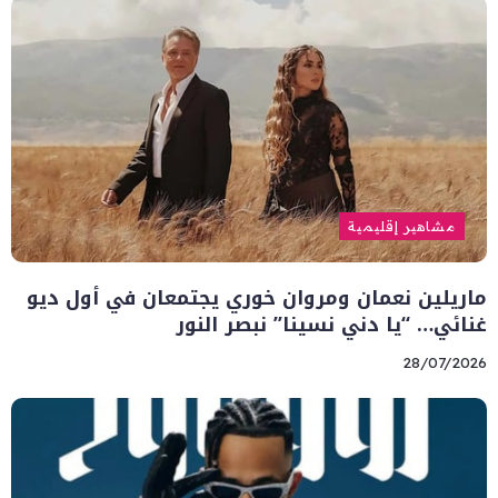
مشاهير إقليمية
ماريلين نعمان ومروان خوري يجتمعان في أول ديو
غنائي… “يا دني نسينا” نبصر النور
28/07/2026