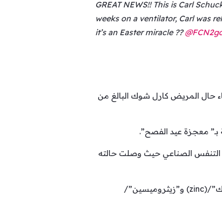
GREAT NEWS!! This is Carl Schuck
weeks on a ventilator, Carl was r
it’s an Easter miracle ??
@FCN2g
باء حال المريض كارل شوك البالغ من
بـ” معجزة عيد الفصح”.
 التنفس الصناعي حيث وصلت حالته
وحين تدهورت حالته في المستشفى استخدم الأطباء دواء “كلوروكين”/(hydroxychloroquine) و”الزنك”/(zinc) و”زيثروميسين”/