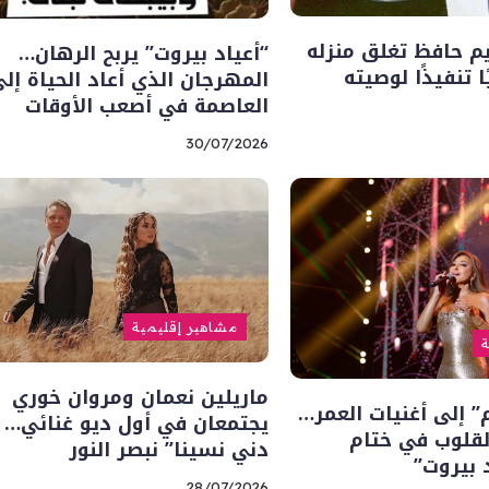
يم حافظ تغلق منزله
“أعياد بيروت” يربح الرهان…
ا تنفيذًا لوصيته
المهرجان الذي أعاد الحياة إل
العاصمة في أصعب الأوقات
30/07/2026
مشاهير إقليمية
ة
ماريلين نعمان ومروان خوري
م” إلى أغنيات العمر…
يجتمعان في أول ديو غنائي… “
لقلوب في ختام
دني نسينا” نبصر النور
 بيروت”
28/07/2026