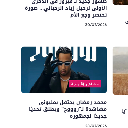
ظهور جديد لـ فيروز في الذكرى
الأولى لرحيل زياد الرحباني… صورة
تختصر وجع الأم
ى
30/07/2026
مشاهير إقليمية
محمد رمضان يحتفل بمليوني
مشاهدة لـ”روووح” ويطلق تحديًا
يا
جديدًا لجمهوره
28/07/2026