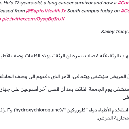
. He’s 72-years-old, a lung cancer survivor and now a
#Cor
eleased from
@BaptistHealthJx
South campus today on
#Go
o
pic.twitter.com/0ysqBq3rUK
تهاب الرئة، لأنه مُصاب بسرطان الرئة”، بهذه الكلمات وصف الأط
نّ المريض سيُشفى ويتعافى، الأمر الذي دفعهم الى وصف الحادثة 
تشفى يوم الجمعة الفائت بعد أن قضى آخر أسبوعين على جهاز
فى.