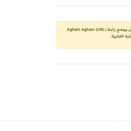
Aghani Aghani (URL)
ية الفكرية.