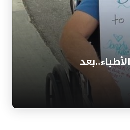
أطباء..بعد