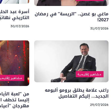
أسرة عبد الحل
ماغي بو غصن.. “الريسة” في رمضان
التاريخي نهائيً
2027!
30/07/2026
31/07/2026
مشاهير إقليمية
مشاهير إقليمي
راغب علامة يطلق برومو ألبومه
من “لعبة الأيا
الجديد… إليكم التفاصيل
إليسا تخطف ا
مهرجان “أعياد
29/07/2026