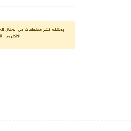
يمكنكم نشر مقتطفات من المقال الحاضر، ما حده الاقصى 25% من مجموع المقا
الإلكتروني ا