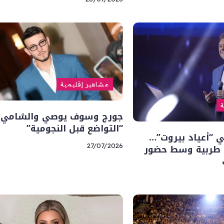
مشاهير إقليمية
ة
جورج وسوف يوصي والشامي ي
“التواضع قبل النجومية”
 “أعياد بيروت”…
ة طربية وسط حضور
27/07/2026