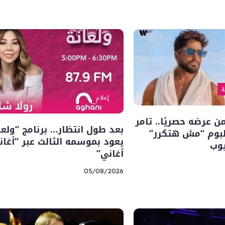
ة
إعلام
 عرضه حصريًا.. تامر
بعد طول انتظار… برنامج “ولعا
بوم “مش هتكرر”
يعود بموسمه الثالث عبر “أغان
يوب
أغاني”
05/08/2026