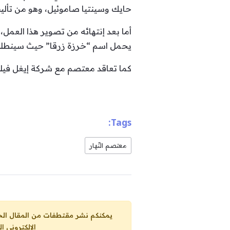
حايك وسينتيا صاموئيل، وهو من تأليف 
أما بعد إنتهائه من تصوير هذا العمل
يحمل اسم “خرزة زرقا” حيث سينطلق 
كما تعاقد معتصم مع شركة إيغل فيلم
Tags:
معتصم النّهار
يمكنكم نشر مقتطفات من المقال الحاضر، ما حده الاقصى 25% من مجموع المقا
الإلكتروني ا