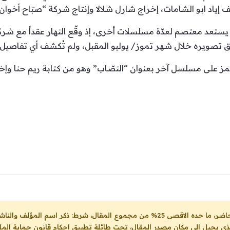
إياد ابو الشامات، إخراج شارل شلالا وإنتاج شركة “صبّاح أخوان”
، يستعد معتصم لعدّة مسلسلات أخرى، إذ وقّع النهار عقداً مع شر
تصويره خلال شهر تموز/ يوليو المقبل، ولم تُكشف أي تفاصيل
ز على مسلسل آخر بعنوان “النصّاب” وهو من كتابة ريم حنا وإخ
ل، شرط: ذكر اسم المؤلف والناشر ووضع رابط
لذي يحيل الى مكان مصدر المقال، تحت طائلة تطبيق احكام قانون حماية الملك