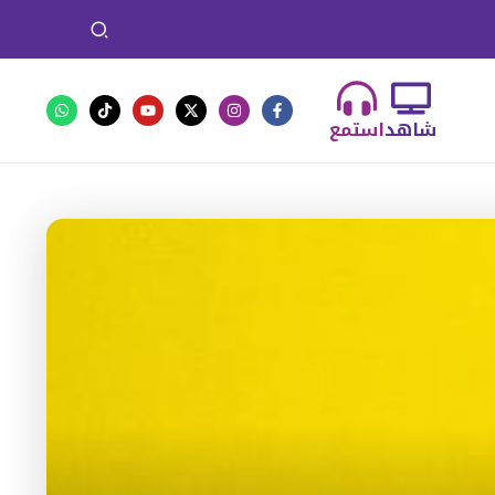
شاهد
استمع