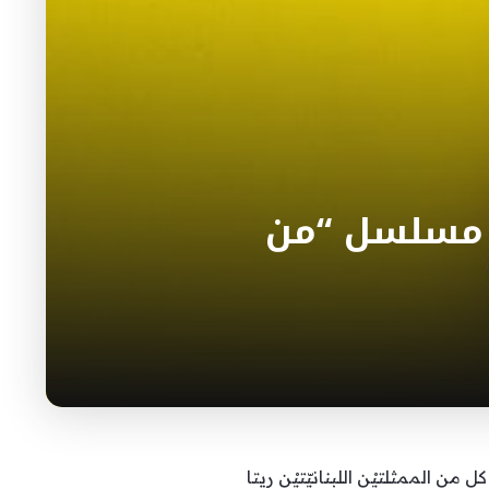
ير مسلسل “من
الممثلتيْن اللبنانيّتيْن ريتا