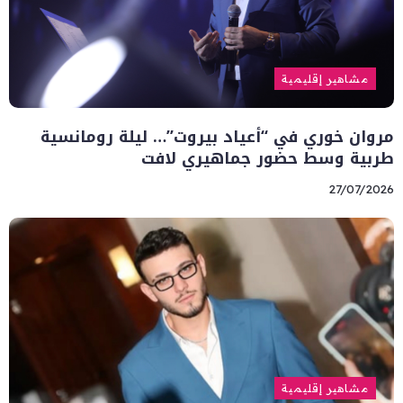
مشاهير إقليمية
مروان خوري في “أعياد بيروت”… ليلة رومانسية
طربية وسط حضور جماهيري لافت
27/07/2026
مشاهير إقليمية