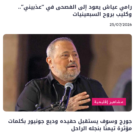
رامي عياش يعود إلى الفصحى في “عذبيني”..
وكليب بروح السبعينيات
25/07/2026
مشاهير إقليمية
جورج وسوف يستقبل حفيده وديع جونيور بكلمات
مؤثرة تيمنًا بنجله الراحل