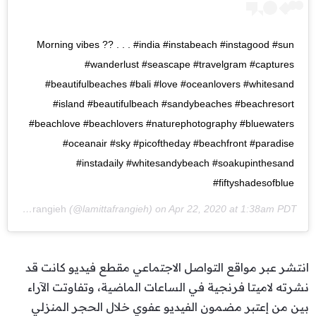
Morning vibes ?? . . . #india #instabeach #instagood #sun
#wanderlust #seascape #travelgram #captures
#beautifulbeaches #bali #love #oceanlovers #whitesand
#island #beautifulbeach #sandybeaches #beachresort
#beachlove #beachlovers #naturephotography #bluewaters
#oceanair #sky #picoftheday #beachfront #paradise
#instadaily #whitesandybeach #soakupinthesand
#fiftyshadesofblue
Lamitta Frangieh
(@lamittafrangieh) on
Apr 22, 2020 at 1:38am PDT
انتشر عبر مواقع التواصل الاجتماعي مقطع فيديو كانت قد
نشرته لاميتا فرنجية في الساعات الماضية، وتفاوتت الآراء
بين من إعتبر مضمون الفيديو عفوي خلال الحجر المنزلي