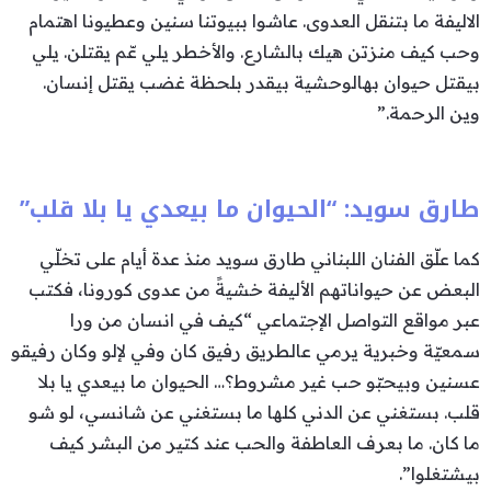
الاليفة ما بتنقل العدوى. عاشوا ببيوتنا سنين وعطيونا اهتمام
وحب كيف منزتن هيك بالشارع. والأخطر يلي عّم يقتلن. يلي
بيقتل حيوان بهالوحشية بيقدر بلحظة غضب يقتل إنسان.
وين الرحمة.”
طارق سويد: “الحيوان ما بيعدي يا بلا قلب”
كما علّق الفنان اللبناني طارق سويد منذ عدة أيام على تخلّي
البعض عن حيواناتهم الأليفة خشيةً من عدوى كورونا، فكتب
عبر مواقع التواصل الإجتماعي “كيف في انسان من ورا
سمعيّة وخبرية يرمي عالطريق رفيق كان وفي لإلو وكان رفيقو
عسنين وبيحبّو حب غير مشروط؟… الحيوان ما بيعدي يا بلا
قلب. بستغني عن الدني كلها ما بستغني عن شانسي، لو شو
ما كان. ما بعرف العاطفة والحب عند كتير من البشر كيف
بيشتغلوا”.