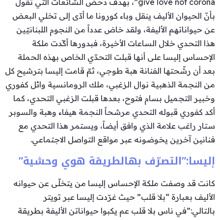
give love not corona”، بهدف دحض الشائعات التي تقول
بأنّ الحيوان الأليف ينقل وباء كورونا ما أدّى إلى تخلي البعض
عن حيواناتهم الأليفة، ولقد خاض عدداً من النجوم اللبنانيّين
هذا التحدي خلال الساعات الأخيرة، فبدورها أكّدت ملكة
الإحساس إليسا على أنها قبلت التحدّي الخاص بهذه الحملة
بعد أن رشّحتها الفنانة هبة طوجي، ثمّ قامت إليسا بترشيح كل
من النجمة الذهبية نوال الزغبي، ملك الرومانسية وائل كفوري
وخبير التجميل بسام فتوح، بعدها قبلت الزغبي التحدي، كما
أكد كفوري قبوله التحدي مرشحاً النجمة هيفاء وهبة والسوبر
ستار راغب علامة الذي وافق أيضاً، ويستمر هذا التحدي مع
فنانين آخرين يخوضونه عبر مواقع التواصل الاجتماعي.
إليسا:”التصرّف بهالطريقة هوي وحشية”
كانت قد وصفت ملكة الإحساس إليسا من يتخلّى عن حيوانه
الأليف بعبارة “بلا قلب” حيث غرّدت إليسا عبر تويتر
بالتالي:”في ناس بلا قلب عم يكبوا حيواناتن الأليفة بطريقة