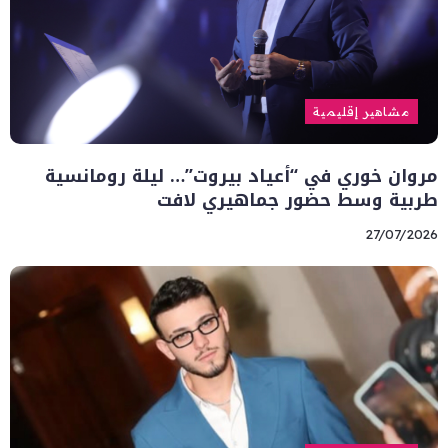
مشاهير إقليمية
مروان خوري في “أعياد بيروت”… ليلة رومانسية
طربية وسط حضور جماهيري لافت
27/07/2026