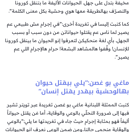
مخيفة بتدل على جهل. الحيوانات الأليفة ما بتنقل كورونا
والتصرّف بهالطريقة معها هوي وحشية بكل معنى الكلمة”.
كما كتبت إليسا في تغريدة أخرى:”في إجرام مش طبيعي عم
يصير لما ناس عم يقتلوا حيواناتن من دون سبب أو بسبب
الجهل. بأي لغة منحكيكن لتعرفوا إنو الحيوان ما بينقل كورونا
للإنسان! وقّفوا هالمشاهد البشعة! حرام هالإجرام اللي عم
يصير”.
ماغي بو غصن:”يلي بيقتل حيوان
بهالوحشية بيقدر يقتل إنسان”
كتبت الممثلة اللبنانية ماغي بو غصن تغريدة عبر تويتر تشير
فيها إلى ضرورة التحلّي بالوعي والوقاية، أما مَن يقتل حيواناً
أليفاً فهو بمثابة إجرام حيث جاء في تغريدتها ما يلي:”بالوعي
والوقاية منحمي حالنا..ومن ضمن الوعي نعرف انو الحيوانات