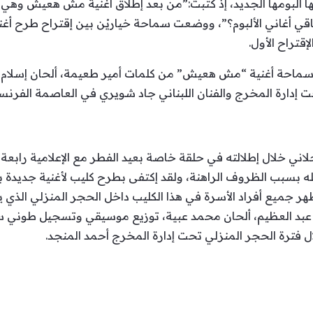
 ألبومها الجديد، إذ كتبت:”من بعد إطلاق أغنية مش هعيش وهي ا
ي أغاني الألبوم؟”، ووضعت سماحة خياريْن بين إقتراح طرح أغنية
قتراح الأول.
ول سماحة أغنية “مش هعيش” من كلمات أمير طعيمة، ألحان إسلام 
ت إدارة المخرج والفنان اللبناني جاد شويري في العاصمة الفرنس
اني خلال إطلالته في حلقة خاصة بعيد الفطر مع الإعلامية رابعة ا
تأجيله بسبب الظروف الراهنة، ولقد إكتفى بطرح كليب لأغنية جديد
 جميع أفراد الأسرة في هذا الكليب داخل الحجر المنزلي الذي يل
ب عبد العظيم، ألحان محمد عبية، توزيع موسيقي وتسجيل طوني س
ال فترة الحجر المنزلي تحت إدارة المخرج أحمد المنجد.