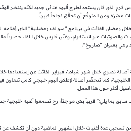
ارس كرم الذي كان يستعد لطرح ألبوم غنائي جديد لكنّه ينتظر الو
يات مميّزة ومن المتوقّع أن تحقّق نجاحاً كبيراً.
ّ خلال رمضان الفائت في برنامج “سوالف رمضانية” الذي يُقدّمه ا
ت والصوتيات عبر انستغرام، وغنّى فارس خلال اللقاء حصرياً مق
د وهي بعنوان “صاروخ”.
 أصالة نصري خلال شهر شباط/ فبراير الفائت عن إستعدادها خلال
لخليجية، كما تتحضّر أصالة لإطلاق ألبوم خليجي كامل تتعاون في
اصيل أكثر حول هذا العمل.
سابق بما يلي:” قريباً بسّ مو جدّاً، رح تسمعوا أغنيه خليجية جديد
من تسجيل عدة أغنيات خلال الشهور الماضية دون أن تكشف عن تف