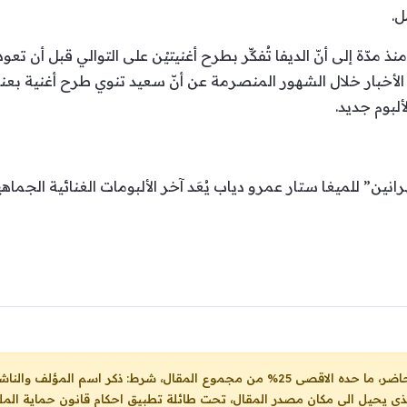
ل.
ّة إلى أنّ الديفا تُفكِّر بطرح أغنيتيْن على التوالي قبل أن تعو
ن الأخبار خلال الشهور المنصرمة عن أنّ سعيد تنوي طرح أغنية بع
لبوم جديد.
رانين” للميغا ستار عمرو دياب يُعَد آخر الألبومات الغنائية الجماهي
ل، شرط: ذكر اسم المؤلف والناشر ووضع رابط
لذي يحيل الى مكان مصدر المقال، تحت طائلة تطبيق احكام قانون حماية الملك