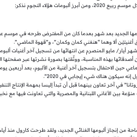
لبومات هؤلاء النجوم نذكر:
مها الجديد بعد شهر بعدما كان من المفترض طرحه في موسم عيد
 أغنيتيْن ألا وهما “هنغني كمان وكمان”، و”قهوة الماضي”.
 أيار/ مايو المنصرم عن انتهائها من تسجيل آخر أغنيات ألبومها
 أصدقائها بهذه المناسبة، ووثّقتها بصورة نشرتها عبر صفحتها ا
جتماعي حين الاحتفال بتسجيل آخر أغنية من الألبوم، بعد أربعين يو
ول إنه سيكون هناك شيء إيجابي في 2020”.
روتانا” في آخر تعاون بينهما قبل أن تبدأ إليسا بمهمة الإنتاج الت
لألبوم المذكور يتضّمن 17 أغنية منوّعة بين الأغاني اللبنانية والمصرية والتي تعاونت
سماحة من إنجاز ألبومها الغنائي الجديد، ولقد طرحت كارول منذ أيام