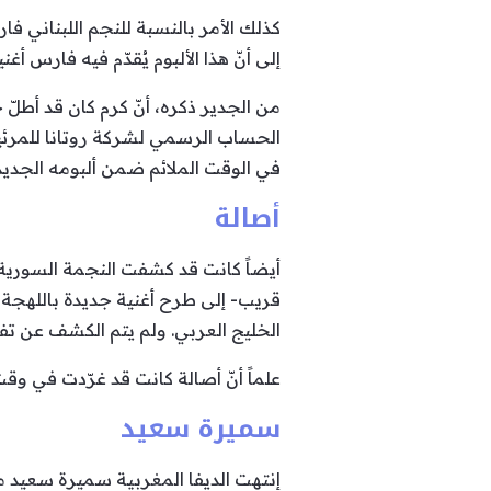
كذلك الأمر بالنسبة للنجم اللبناني ف
إلى أنّ هذا الألبوم يُقدّم فيه فارس أغن
من الجدير ذكره، أنّ كرم كان قد أطل
الحساب الرسمي لشركة روتانا للمرئيا
في الوقت الملائم ضمن ألبومه الجدي
أصالة
أيضاً كانت قد كشفت النجمة السورية
قريب- إلى طرح أغنية جديدة باللهجة ا
الخليج العربي. ولم يتم الكشف عن تف
علماً أنّ أصالة كانت قد غرّدت في وقت 
سميرة سعيد
إنتهت الديفا المغربية سميرة سعيد 