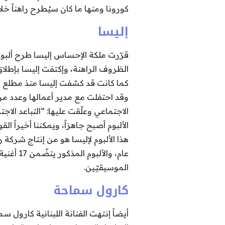
كورونا ومنها ما كان سيُطرح راهناً خلال موسم ربيع 2020، ومن أبرز أ
إليسا
قرّرت ملكة الإحساس إليسا طرح ألبو
الظروف الراهنة، وإكتفت إليسا بإطلاق
كما كانت قد كشفت إليسا منذ مطلع شهر
وقد احتفلت مع مدير أعمالها وعدد من
الاجتماعي وعلّقت عليها: “التباعد الا
الألبوم أصبح جاهزاً، ويمكننا أخيراً الق
هذا الألبوم لإليسا هو من إنتاج شركة 
عام، وا
الموسيقيّين.
كارول سماحة
أيضاً إنتهت الفنانة اللبنانية كارول 