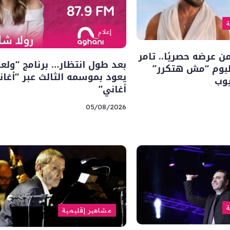
ة
إعلام
 عرضه حصريًا.. تامر
بعد طول انتظار… برنامج “ولعا
بوم “مش هتكرر”
يعود بموسمه الثالث عبر “أغان
يوب
أغاني”
05/08/2026
ة
مشاهير إقليمية