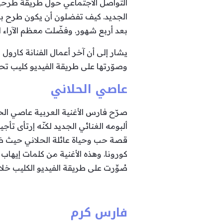
التواصل الاجتماعي حول طريقة طرحها
الجديد. كيف تفضلون أن يكون طرح باق
بعد أربع شهور. وفضّلت معظم الآراء الإ
يشار إلى أن آخر أعمال الفنانة كار
وصوّرتها على طريقة الفيديو كليب تح
عاصي الحلاني
صرّح فارس الأغنية العربية عاصي الحل
ألبومه الغنائي الجديد لكنّه إرتأى 
قصة حب وحياة عائلة الحلاني حيث ظهر
كورونا. وهذه الأغنية من كلمات إيها
صُوِّرت على طريقة الفيديو الكليب خل
فارس كرم