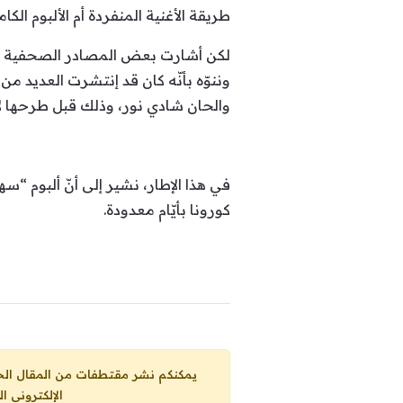
طريقة الأغنية المنفردة أم الألبوم الكام
لكن أشارت بعض المصادر الصحفية منذ مد
وننوّه بأنّه كان قد إنتشرت العديد م
والحان شادي نور، وذلك قبل طرحها لأ
في هذا الإطار، نشير إلى أنّ ألبوم “سه
كورونا بأيّام معدودة.
يمكنكم نشر مقتطفات من المقال الحاضر، ما حده الاقصى 25% من مجموع المقا
الإلكتروني ا