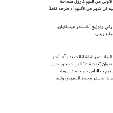
لأولى من ألبوم كارول سماحة
 كل شهر من الألبوم أم طرحه كاملاً
زكي وتوزيع ألكسندر ميساكيان،
ية باريس.
لزيات عبر شاشة الجديد بأنّه أنجز
ة بعنوان “بعشقك” التي تتمحور حول
تزم به الناس جرّاء تفشي وباء
ابا، ماستر محمد المقهور، ولقد