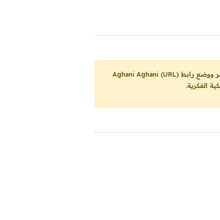
Aghani Aghani (URL)
ية الفكرية.