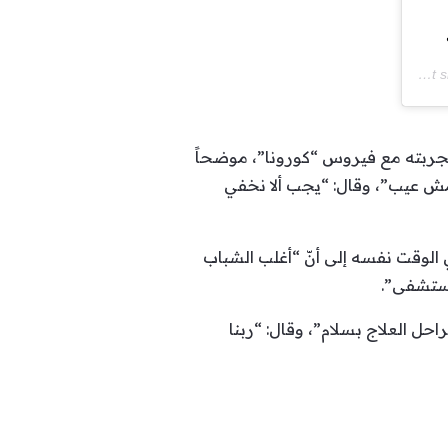
A post shared by
ربته مع فيروس “كورونا”، موضحاً
ا مش عيب”، وقال: “يجب ألا نخفي
 الوقت نفسه إلى أنّ “أغلب الشباب
مستشفى”.
ل العلاج بسلام”، وقال: “ربنا