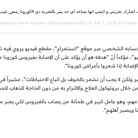
 اشارك تجربتي و اتمني انها تساعد اي حد يمر بالتجربة دي #كورونا_مش_عيب
Karim Kassem
(@karimkassem86) on
Jun 7, 2020 at 3:09a
سابه الشخصي عبر موقع “انستغرام”، مقطع فيديو يروي فيه تج
يديو”، مؤكداً أنّ “هدفه هو أن يؤكد على أن الإصابة بفيروس كورون
الإصابة إذا شعروا بأعراض كورونا”.
 ولكن لا يجب أن نشعر بالخوف بل اتباع الاحتياطات”، مشيراً في
خلال بروتوكول العلاج والالتزام به من دون الحاجة للذهاب لل
 مهم، وهو عامل كبير في طمأنة من يصاب بالفيروس لكي يعبر مراح
ويصبر أهلهم”.