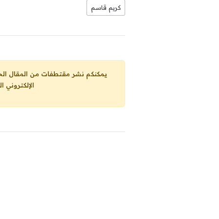
كريم قاسم
يمكنكم نشر مقتطفات من المقال الحاضر، ما حده الاقصى 25% من مجموع المقا
الإلكتروني ا