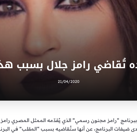
 تُقاضي رامز جلال بسبب هذا
21/04/2020
 ببرنامج “رامز مجنون رسمي” الذي يُقدّمه الممثل المصري را
 ضيفات البرنامج، عن أنها ستُقاضيه بسبب “المقلب” في البرنا