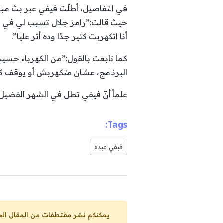
في التفاصيل، أطلّت فيفي عبر بث مبا
حيث قالت:”رامز جلال تسبب لي في 
أنا اتكهربت كتير جدًا وده أثر عليا”.
كما تابعت بالقول:”من الكهرباء حسيت
البرنامج، عشان متكهربش أو يوقف كهر
علماً أنّ فيفي تطل في الشهر الفضيل عبر برنا
Tags:
فيفي عبده
يمكنكم نشر مقتطفات من المقال الحاضر، ما حده الاقصى 25% من مجموع المقا