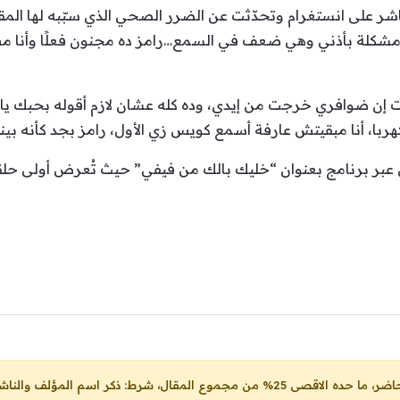
شر على انستغرام وتحدّثت عن الضرر الصحي الذي سبّبه لها المق
مشكلة بأذني وهي ضعف في السمع…رامز ده مجنون فعلًا وأنا 
 إن ضوافري خرجت من إيدي، وده كله عشان لازم أقوله بحبك يا 
با، أنا مبقيتش عارفة أسمع كويس زي الأول، رامز بجد كأنه بين
مج بعنوان “خليك بالك من فيفي” حيث تُعرض أولى حلقاته عبر MBC مصر إبتداءاً م
ل، شرط: ذكر اسم المؤلف والناشر ووضع رابط