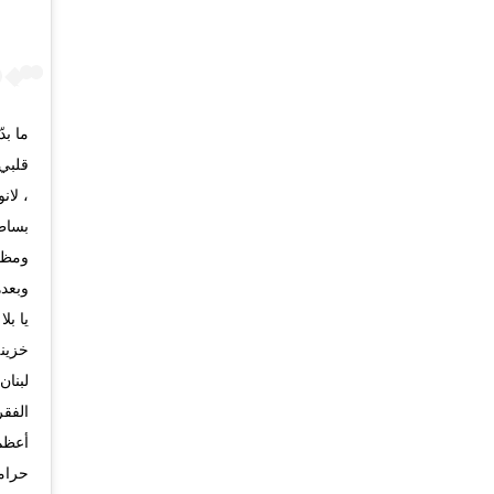
ما بد
قلبي
، لان
بساطة
ومظلو
وبعده
يا بل
خزينة
لبنا
الفقر
حرام