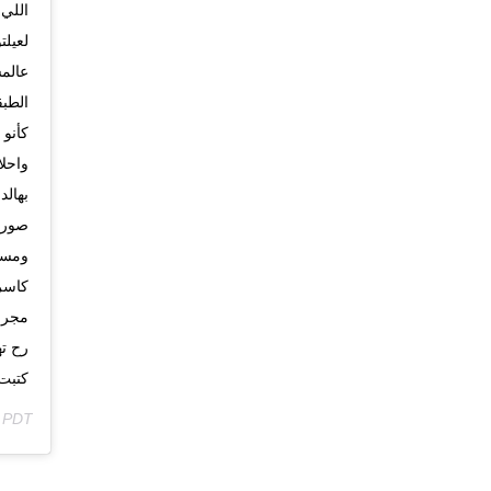
اللي 
لعيل
عالمس
الطبق
كأنو 
واحلا
بهالد
صورة 
ومستق
كاسرل
مجرم
رح ت
كتبت 
m PDT