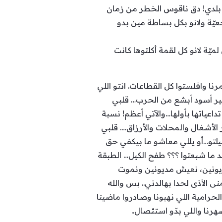
ى بلدي! دق ناقوس الخطر من زمان
عيّة ولانو بكل بساطة مين بدو
يّة لانو كل لقمة أكلتوها كانت
نا وافلستوا كل القطاعات. انتو اللي
صير أسود أبشع من الحرب… قلبي
اعياتها بأولها…والآتي أعظم! نسبة
حروق على تسكير الأشغال والمحلات والأرزاق…. قلبي
لتو…أو يللي معاشو ما بيكفي حق
 ما شبعتوا ؟؟؟ طفح الكيل… الطبقة
 مديونين، نعيش مديونين ونموت
نى الأذى لحدا بهالدني.. بس والله
لحرامية اللي نهبونا وصادروا ماضينا
رنا واللي بدّو استئصال..