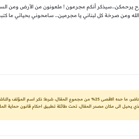
 رح يرحمكن…سيذكر أنكم مجرمون ! ملعونون من الأرض ومن السماء
لله ومن صرخة كل لبناني يا مجرمين… سامحوني بحياتي ما كتبت 
ل، شرط: ذكر اسم المؤلف والناشر ووضع رابط
لذي يحيل الى مكان مصدر المقال، تحت طائلة تطبيق احكام قانون حماية الملك