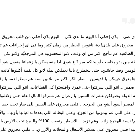
ّي غني… بدّي إحكي أنا اليوم ما بدي غنّي… اليوم بدّي أحكي من قلب محروق.
 محروق على بلدي! دق ناقوس الخطر من زمان كتير وما في اي إجراءات عم ت
و الطائفية عم تتأجج اكتر من اي وقت، لانو المحسوبية هي المرجعيّة ولانو بكل
 مين بدو يحاسب أو يحاكم مين؟ ع شوي اذا منسمعكن يا زعمائنا منقول شو أو
مين وفينا حاسّين، حتى بيخطر ع بالنا نعملكن لميّة لانو كل لقمة أكلتوها كانت
ا بعرق جبينكن يا قديسين… صار الكن اكتر من تلاتين سنة عم تمصّوا دمنا يا و
ا ضمير …انتو اللي سرقتوا جنى عمرنا وافلستوا كل القطاعات. انتو اللي سرقتوا
 الدولة وصرلكن عشرات السنين يا زعران عم تسرقوا المال العام حتى وصّلتوا
ن لمصير أسود أبشع من الحرب… قلبي محروق على الفقير اللي صار تحت خط
، على اللي عم بيموتوا من الجوع، وعلى البطالة اللي بعدها تداعياتها بأولها…وال
أعظم! نسبة الهجرة زادت وعم تزيد… الاسعار ارتفعت 100% والليرة تحت الارض يا
ية! قلبي محروق على تسكير الأشغال والمحلات والأرزاق…. قلبي محروق على