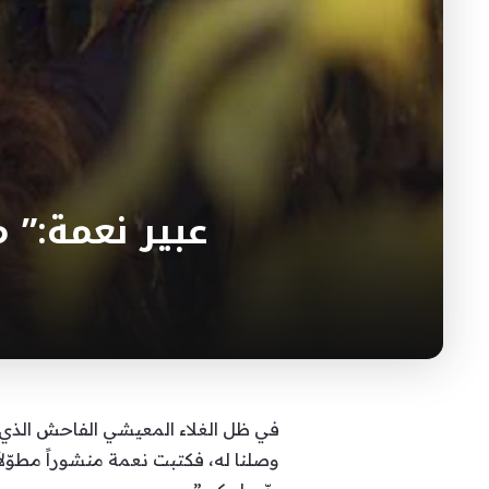
عبير نعمة:” 
في ظل الغلاء المعيشي الفاحش الذي يش
وصلنا له، فكتبت نعمة منشوراً مطوّلا