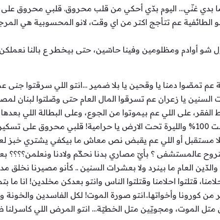
 ما بدي غنّي… اليوم بدّي أحكي من قلب محروق. قلبي محروق عل
نو الطائفية عم تتأجج اكتر من اي وقت، لانو المحسوبية هي المرج
شو أوادم ومظلومين وفينا حاسّين، حتى بيخطر ع بالنا نعملكن لم
عم تمصّوا دمنا يا وقحين يا بلا ضمير …انتو اللي سرقتوا جنى عمر
السنين يا زعران عم تسرقوا المال العام حتى وصّلتوا لبنان لم
فقر، على اللي عم بيموتوا من الجوع، وعلى البطالة اللي بعدها تد
الهجرة زادت وعم تزيد… الاسعار ارتفعت 100% والليرة تحت الارض يا حرامية! قلبي م
لا مستقبل أو اللي عم يقبض نص معاش ما بيكفي يشتري خبز لعي
وح عالمستشفى ؟ بأيّ مصاري بدنا نحكّم ولادنا ونعلمن؟؟؟؟ بعد
والدّين العام ما بينرد ولا بعشرات السنين .. كأنو مصيرنا نخلق
منا، قتلتوا احلامنا وقتلتوا الناس وانتو بعدكن مخلدين! انا ما بتم
 من كورونا وأخواتها..انتو صورة الموت! لكل الفاسدين والخونة وا
متل الموت، ومجويّين متل الخطيّة… انتو المرض اللي كاسرلنا ضه