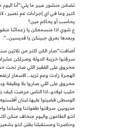
تضمّن منشور عبير ما يلي:”أنا اليوم
كتير وما في اي إجراءات عم تصير ، لا
يحاسب أو يحاكم مين؟
ع شوي اذا منسمعكن يا زعمائنا منقول 
وبعدها بعرق جبينكن يا قديسين…”.
أضافت:”صار الكن اكتر من تلاتين سنة 
سرقتوا خزينة الدولة وصرلكن عشرات 
محروق على الفقير اللي صار تحت خط ال
محروق على اللي صاروا بلا وظيفة وب
حليب لولادو…اذا الناس مرضت كيف بتر
الوسطى قضيتوا عليها..لبنان أفلستوه 
مديونين. سرقتوا طفولتنا وشبابنا واحلا
انتو الطاعون واليوم منخاف منكن اكتر
وحاضرنا ومستقبلنا بقلن انتو بشعين 