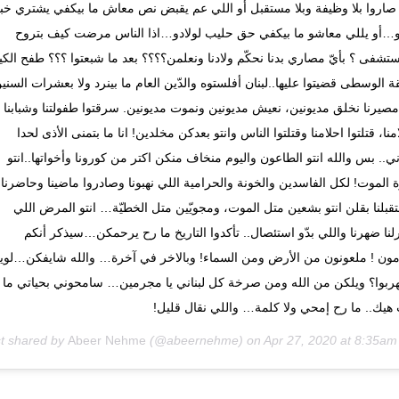
صاروا بلا وظيفة وبلا مستقبل أو اللي عم يقبض نص معاش ما بيكفي يشتري خب
تو…أو يللي معاشو ما بيكفي حق حليب لولادو…اذا الناس مرضت كيف بتروح
تشفى ؟ بأيّ مصاري بدنا نحكّم ولادنا ونعلمن؟؟؟؟ بعد ما شبعتوا ؟؟؟ طفح ال
ة الوسطى قضيتوا عليها..لبنان أفلستوه والدّين العام ما بينرد ولا بعشرات السنين
مصيرنا نخلق مديونين، نعيش مديونين ونموت مديونين. سرقتوا طفولتنا وشبابنا
منا، قتلتوا احلامنا وقتلتوا الناس وانتو بعدكن مخلدين! انا ما بتمنى الأذى لحدا
ني.. بس والله انتو الطاعون واليوم منخاف منكن اكتر من كورونا وأخواتها..انتو
الموت! لكل الفاسدين والخونة والحرامية اللي نهبونا وصادروا ماضينا وحاضرنا
بلنا بقلن انتو بشعين متل الموت، ومجويّين متل الخطيّة… انتو المرض اللي
نا ضهرنا واللي بدّو استئصال.. تأكدوا التاريخ ما رح يرحمكن…سيذكر أنكم
ون ! ملعونون من الأرض ومن السماء! وبالاخر في آخرة… والله شايفكن…لوي
هربوا؟ ويلكن من الله ومن صرخة كل لبناني يا مجرمين… سامحوني بحياتي ما
هيك.. ما رح إمحي ولا كلمة… واللي نقال قليل!
Abeer Nehme
(@abeernehme) on
Apr 27, 2020 at 8:35a