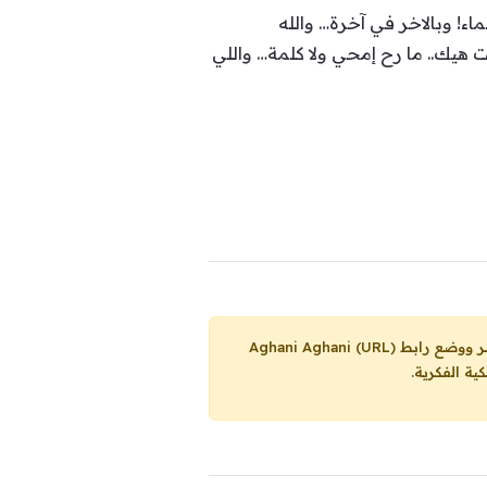
! وبالاخر في آخرة… والله
هيك.. ما رح إمحي ولا كلمة… واللي
Aghani Aghani (URL)
ية الفكرية.