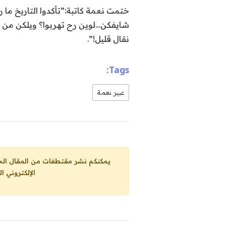
ختمت نعمة كاتبة:”تأكدوا التاريخ ما
شايفكن…لوين رح تهربوا؟ ويلكن من ا
نقال قليل!”.
Tags:
عبير نعمة
يمكنكم نشر مقتطفات من المقال الحاضر، ما حده الاقصى 25% من مجموع المقا
الإلكتروني ا