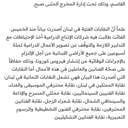
القاسم، وذلك تحت إدارة المخرج المثنى صبح.
علماً أنّ النقابات الفنيّة في لبنان أصدرت بياناً منذ الخميس
الفائت طالبت فيه شركات الإنتاج الدرامية أخذ الإحتياطات مع
التدابير اللازمة والتوقّف عن تصوير الأعمال الدرامية لمدّة
أسبوعين على جميع الأراضي اللبنانية من أجل الإلتزام
بالإجراءات الوقائية من إنتشار فيروس كورونا، وذلك حفاظاً
على صحّة الفنانين والعاملين في هذه الأعمال. أما النقابات
التي أصدرت هذا البيان فهي تشمل النقابات الثمانية في لبنان:
نقابة الممثلين في لبنان، نقابة محترفي الموسيقى والغناء،
نقابة الفنيين السينمائيين، نقابة ممثلي المسرح والإذاعة
والسينمافي الشمال، نقابة شعراء الزجل، نقابة الفنانين
المحترفين، نقابة محترفي الفنون التخطيطية والرسوم
التعبيرية، نقابة الفنانين التشكيليين.