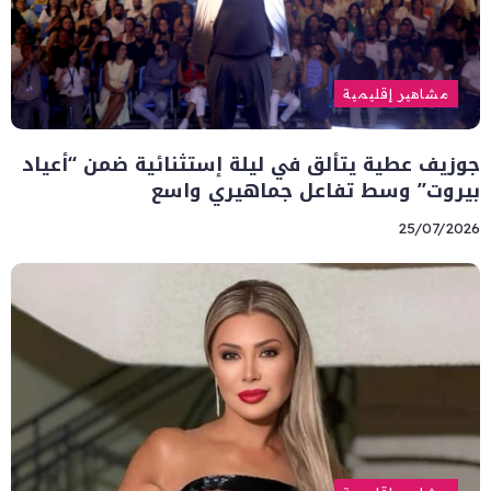
مشاهير إقليمية
جوزيف عطية يتألق في ليلة إستثنائية ضمن “أعياد
بيروت” وسط تفاعل جماهيري واسع
25/07/2026