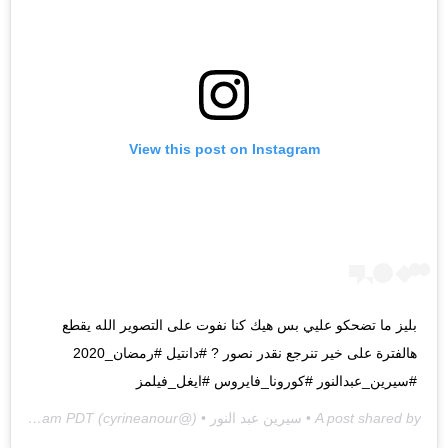
View this post on Instagram
بليز ما تضحكو عليي بس هيك كنا نفوت على التصوير الله يقطع
هالفترة على خير تنرجع نقدر نصور ? #دانتيل #رمضان_2020
#سيرين_عبدالنور #كورونا_فايروس #ايغل_فيلمز
A post shared by
• سيرين عبد النور •
(@cyrineanour) on
Mar 15, 2020 at 2:51am PDT