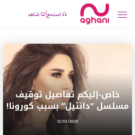
استمع
شاهد
خاص-إليكم تفاصيل توقيف
مسلسل “دانتيل” بسبب كورونا!
15/03/2020