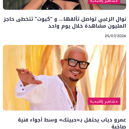
مشاهير إقليمية
نوال الزغبي تواصل تألقها… و “كيوت” تتخطى حاجز
المليون مشاهدة خلال يوم واحد
25/07/2026
مشاهير إقليمية
عمرو دياب يحتفل بـ«حبيتك» وسط أجواء فنية
صاخبة