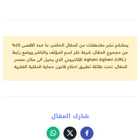
يمكنكم نشر مقتطفات من المقال الحاضر، ما حده الاقصى 25%
من مجموع المقال، شرط: ذكر اسم المؤلف والناشر ووضع رابط
Aghani Aghani (URL)
الإلكتروني الذي يحيل الى مكان مصدر
المقال، تحت طائلة تطبيق احكام قانون حماية الملكية الفكرية.
شارك المقال