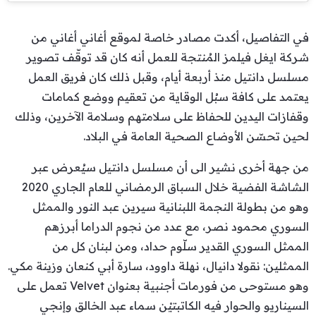
في التفاصيل، أكدت مصادر خاصة لموقع أغاني أغاني من
شركة ايغل فيلمز المُنتجة للعمل أنه كان قد توقّف تصوير
مسلسل دانتيل منذ أربعة أيام، وقبل ذلك كان فريق العمل
يعتمد على كافة سبُل الوقاية من تعقيم ووضع كمامات
وقفازات اليدين للحفاظ على سلامتهم وسلامة الآخرين، وذلك
لحين تحسّن الأوضاع الصحية العامة في البلاد.
من جهة أخرى نشير الى أن مسلسل دانتيل سيُعرض عبر
الشاشة الفضية خلال السباق الرمضاني للعام الجاري 2020
وهو من بطولة النجمة اللبنانية سيرين عبد النور والممثل
السوري محمود نصر، مع عدد من نجوم الدراما أبرزهم
الممثل السوري القدير سلّوم حداد، ومن لبنان كل من
الممثلين: نقولا دانيال، نهلة داوود، سارة أبي كنعان وزينة مكي.
وهو مستوحى من فورمات أجنبية بعنوان Velvet تعمل على
السيناريو والحوار فيه الكاتبتيْن سماء عبد الخالق وإنجي