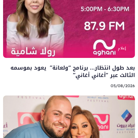
إعلام
بعد طول انتظار… برنامج “ولعانة” يعود بموسمه
الثالث عبر “أغاني أغاني”
05/08/2026