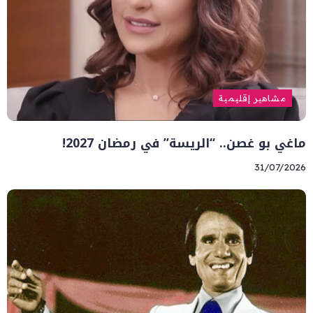
مشاهير إقليمية
ماغي بو غصن.. “الريسة” في رمضان 2027!
31/07/2026