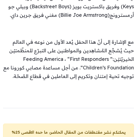
Keys) وفريق باكستريت بويز (Backstreet Boys) وبيلي جو
أرمسترونج(Billie Joe Armstrong) مغني فريق جرين داي.
مع الإشارة إلى أنّ هذا الحفل يُعد الأول من نوعه في العالم
حيث يُشجِّع المُشاهِدين والمواطنين على التبرّع للمنظّمتيْن
الخيريّتيْن:” Feeding America ، “First Responders
Children’s Foundation”. من أجل مساعدة مصابي كورونا مع
توجيه تحية إمتنان وتكريم إلى العاملين في قطاع الصّحّة.
يمكنكم نشر مقتطفات من المقال الحاضر، ما حده الاقصى 25%