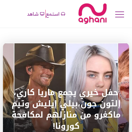
استمع
شاهد
حفل خيري يجمع ماريا كاري،
إلتون جون،بيلي إيليش وتيم
ماكغرو من منازلهم لمكافحة
كورونا!