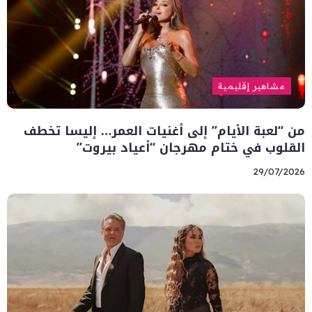
مشاهير إقليمية
من “لعبة الأيام” إلى أغنيات العمر… إليسا تخطف
القلوب في ختام مهرجان “أعياد بيروت”
29/07/2026