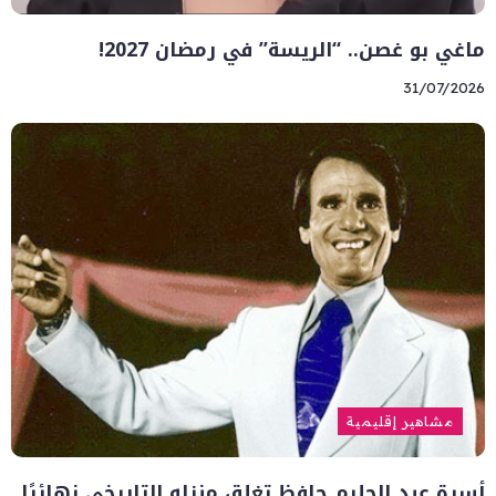
ماغي بو غصن.. “الريسة” في رمضان 2027!
31/07/2026
مشاهير إقليمية
أسرة عبد الحليم حافظ تغلق منزله التاريخي نهائيًا