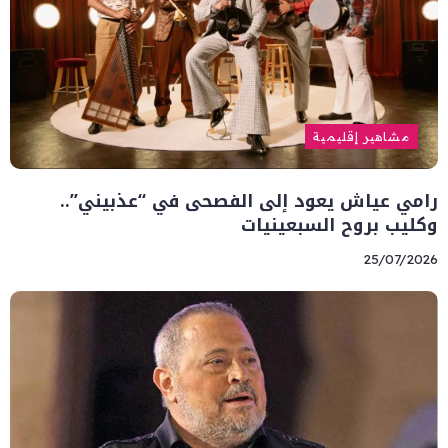
مشاهير إقليمية
رامي عياش يعود إلى الفصحى في “عذبيني”..
وكليب بروح السبعينيات
25/07/2026