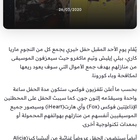
26/03/2020
يُقام يوم الأحد المقبل حفل خيري يجمع كل من النجوم ماريا
كاري، بيلي إيليش وتيم ماكغرو حيث سيعزفون الموسيقى
من منازلهم بهدف جمع الأموال التي سوف يعود ريعها
لمكافحة وباء كورونا.
بحسب ما أعلن تلفزيون فوكس، ستكون مدة الحفل ساعة
واحدة وسيقدّمه إلتون جون. كما سيبث الحفل على المحطتين
الإذاعيّتين فوكس (Fox) وآي هارت(iHeart) وسيصور جميع
الموسيقيين أنفسهم من منازلهم بهواتفهم المحمولة أو
بمعدات تكنولوجية أخرى.
أيضاً سيتضمن الحفل عروضاً غنائية من أليشيا كيز(Alicia