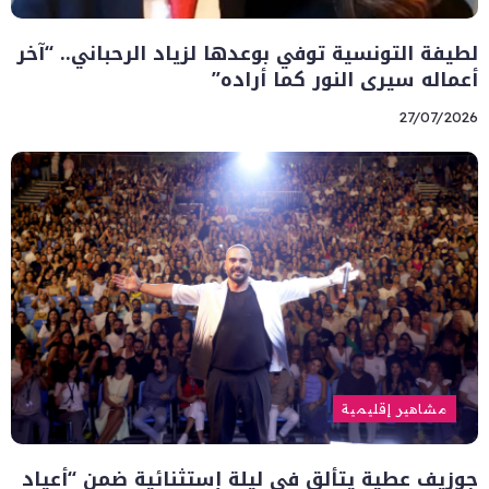
لطيفة التونسية توفي بوعدها لزياد الرحباني.. “آخر
أعماله سيرى النور كما أراده”
27/07/2026
مشاهير إقليمية
جوزيف عطية يتألق في ليلة إستثنائية ضمن “أعياد