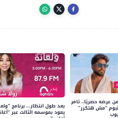
ة
إعلام
 عرضه حصريًا.. تامر
بعد طول انتظار… برنامج “ولعا
بوم “مش هتكرر”
يعود بموسمه الثالث عبر “أغان
يوب