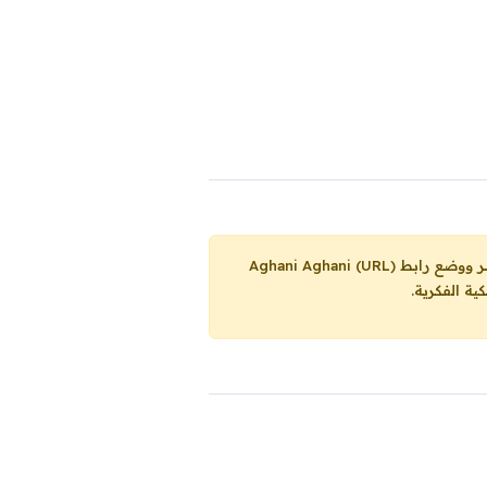
Aghani Aghani (URL)
ية الفكرية.