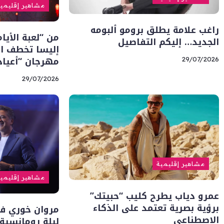
مشاهير إقليمي
راغب علامة يطلق برومو ألبومه
من “لعبة الأيا
الجديد… إليكم التفاصيل
إليسا تخطف ا
مهرجان “أعياد
29/07/2026
29/07/2026
مشاهير إقليمية
مشاهير إقليمي
عمرو دياب يطرح كليب “حبيتك”
برؤية بصرية تعتمد على الذكاء
مروان خوري في
الاصطناعي
ليلة رومانسي