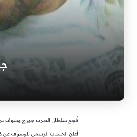
جو
فُجِع سلطان الطرب جورج وسوف برحي
أعلن الحساب الرسمي للوسوف عن ذلك 