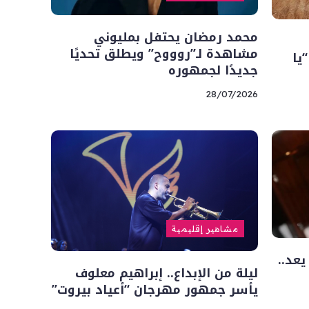
محمد رمضان يحتفل بمليوني
مشاهدة لـ”روووح” ويطلق تحديًا
يا
جديدًا لجمهوره
28/07/2026
مشاهير إقليمية
عد..
ليلة من الإبداع.. إبراهيم معلوف
يأسر جمهور مهرجان “أعياد بيروت”