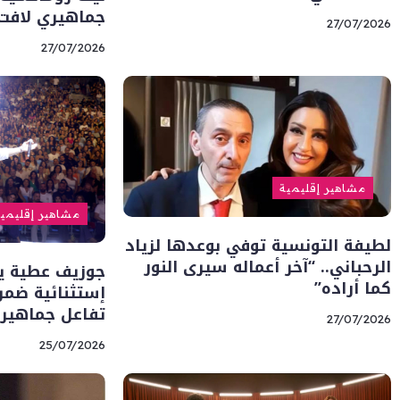
جماهيري لافت
27/07/2026
27/07/2026
مشاهير إقليمية
مشاهير إقليمي
لطيفة التونسية توفي بوعدها لزياد
الرحباني.. “آخر أعماله سيرى النور
جوزيف عطية يت
كما أراده”
إستثنائية ضمن
تفاعل جماهير
27/07/2026
25/07/2026