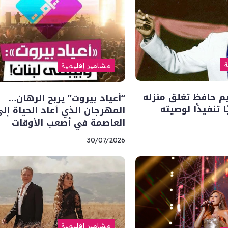
ة
مشاهير إقليمية
يم حافظ تغلق منزله
“أعياد بيروت” يربح الرهان…
ا تنفيذًا لوصيته
المهرجان الذي أعاد الحياة إل
العاصمة في أصعب الأوقات
30/07/2026
مشاهير إقليمية