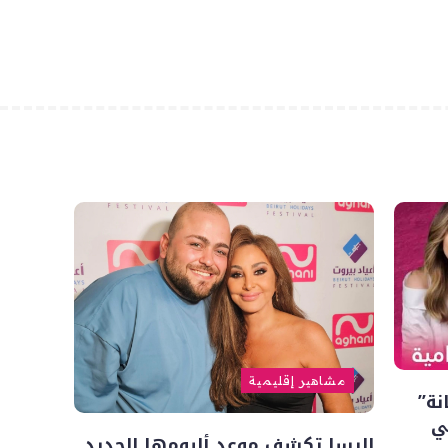
مشاهير إقليمية
نة”
ي
إليسا تكشف موعد ألبومها الجديد