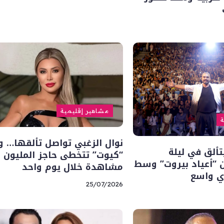
مشاهير إقليمية
ة
نوال الزغبي تواصل تألقها… و
ألق في ليلة
“كيوت” تتخطى حاجز المليون
 “أعياد بيروت” وسط
مشاهدة خلال يوم واحد
ي واسع
25/07/2026