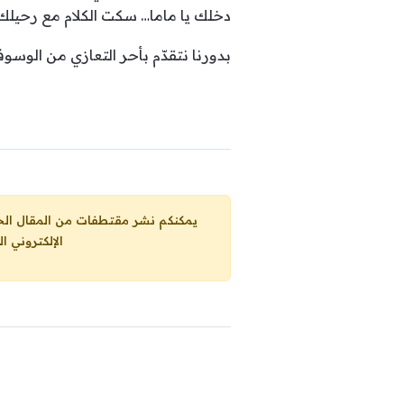
دخلك يا ماما… سكت الكلام مع رحيلك 
بدورنا نتقدّم بأحر التعازي من الوسوف
يمكنكم نشر مقتطفات من المقال الحاضر، ما حده الاقصى 25% من مجموع المقا
الإلكتروني ا