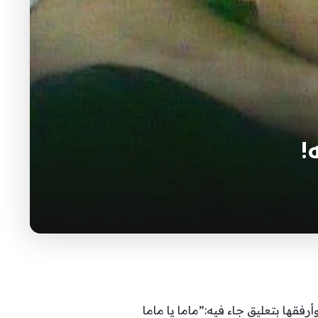
!
ها بتعليق جاء فيه:”ماما يا ماما