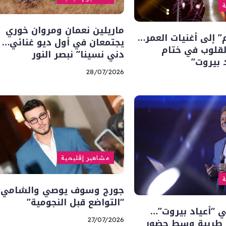
ة
ماريلين نعمان ومروان خوري
م” إلى أغنيات العمر…
يجتمعان في أول ديو غنائي… “
لقلوب في ختام
دني نسينا” نبصر النور
 بيروت”
28/07/2026
مشاهير إقليمية
ة
جورج وسوف يوصي والشامي ي
“التواضع قبل النجومية”
 “أعياد بيروت”…
ة طربية وسط حضور
27/07/2026