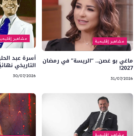
مشاهير إقليمي
مشاهير إقليمية
أسرة عبد الحل
ماغي بو غصن.. “الريسة” في رمضان
التاريخي نهائيً
2027!
30/07/2026
31/07/2026
مشاهير إقليمية