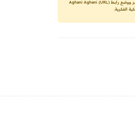
Aghani Aghani (URL)
ية الفكرية.