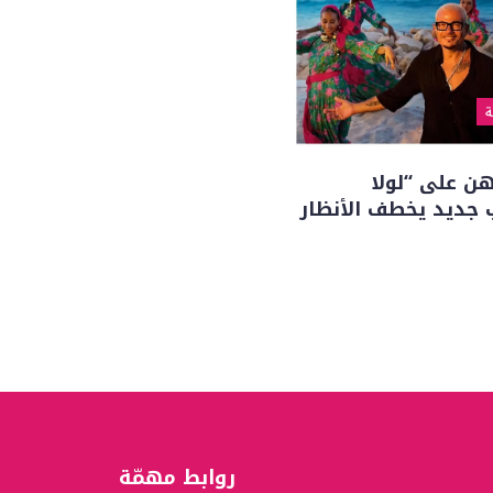
ة
هن على “لولا
ب جديد يخطف الأنظار
روابط مهمّة