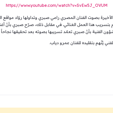
https://www.youtube.com/watch?v=SvEw5J_OVUM
الأخيرة بصوت الفنان المصري رامي صبري وتداولها روّاد مواقع ا
تسريب هذا العمل الغنائي. في مقابل ذلك، صرّح صبري بأنّ أغنية
ون الفنية بأنّ صبري تعمّد تسريبها بصوته بعد تحقيقها نجاحاً ف
فني يُتّهم بتقليده للفنان عمرو دياب.