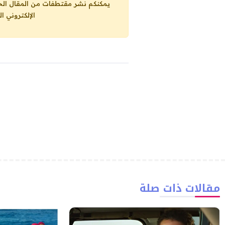
يمكنكم نشر مقتطفات من المقال الحاضر، ما حده الاقصى 25% من مجموع المقا
الإلكتروني ا
مقالات ذات صلة