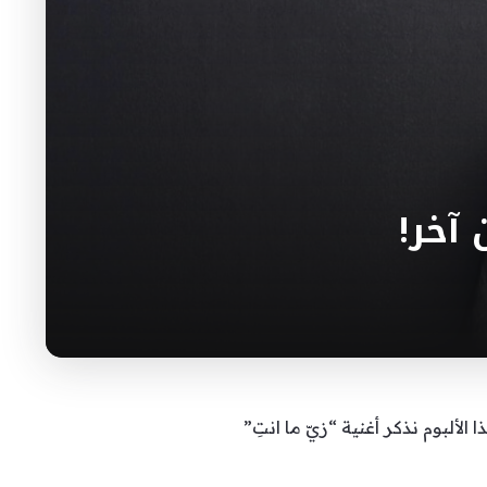
آخر!
 الألبوم نذكر أغنية “زيّ ما انتِ”