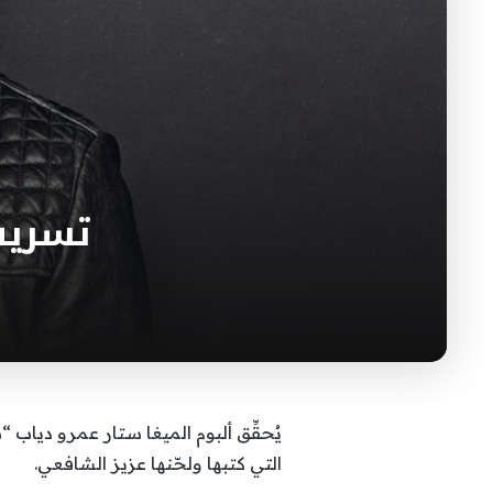
تسريب
يُحقِّق ألبوم الميغا ستار عمرو دياب “س
التي كتبها ولحّنها عزيز الشافعي.