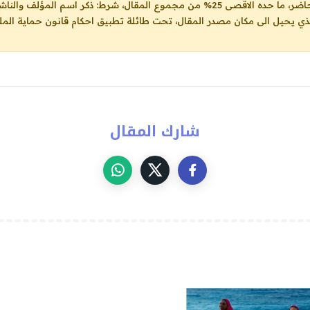
ل، شرط: ذكر اسم المؤلف والناشر ووضع رابط
لذي يحيل الى مكان مصدر المقال، تحت طائلة تطبيق احكام قانون حماية الملك
شارك المقال