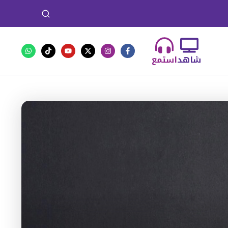
شاهد
استمع