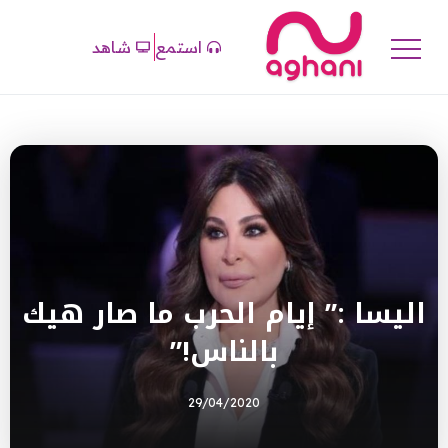
استمع
شاهد
اليسا :” إيام الحرب ما صار هيك
بالناس!”
29/04/2020