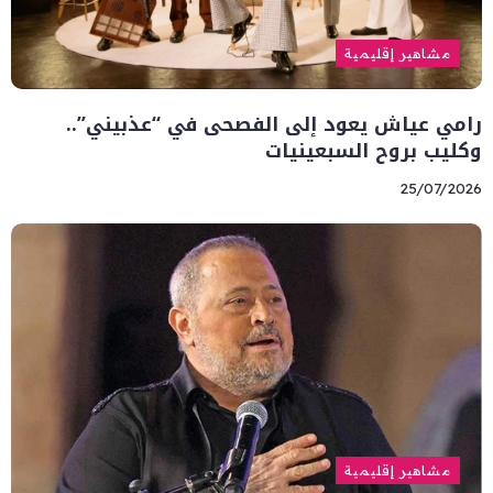
مشاهير إقليمية
رامي عياش يعود إلى الفصحى في “عذبيني”..
وكليب بروح السبعينيات
25/07/2026
مشاهير إقليمية