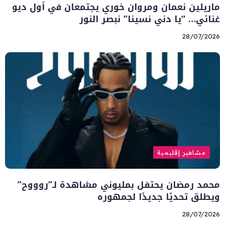
ماريلين نعمان ومروان خوري يجتمعان في أول ديو
غنائي… “يا دني نسينا” نبصر النور
28/07/2026
مشاهير إقليمية
محمد رمضان يحتفل بمليوني مشاهدة لـ”روووح”
ويطلق تحديًا جديدًا لجمهوره
28/07/2026