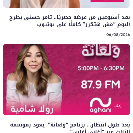
بعد أسبوعين من عرضه حصريًا.. تامر حسني يطرح
ألبوم “مش هتكرر” كاملًا على يوتيوب
06/08/2026
إعلام
بعد طول انتظار… برنامج “ولعانة” يعود بموسمه
الثالث عبر “أغاني أغاني”