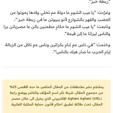
”ربطة خبز“.
وغرّدت: ”يا عيب الشوم عا دولة عم تخلي ولادها يموتوا من
الغضب والقهر بالشوارع لأنو ببيوتن ما في ربطة خبز.“،
وتابعت: ”يا عيب الشوم عا حكام مطمنين بالن عا مصرياتن برا
والناس ليراتا ما إلن قيمة“.
وختمت: ”في ناس عم تنام بكراتين وناس عم تاكل من الزبالة.
إيام الحرب ما صار هيك بالناس!“.
يمكنكم نشر مقتطفات من المقال الحاضر، ما حده الاقصى 25%
من مجموع المقال، شرط: ذكر اسم المؤلف والناشر ووضع رابط
Aghani Aghani (URL)
الإلكتروني الذي يحيل الى مكان مصدر
المقال، تحت طائلة تطبيق احكام قانون حماية الملكية الفكرية.