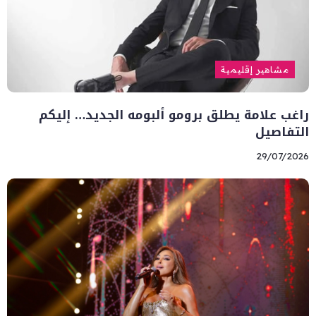
مشاهير إقليمية
راغب علامة يطلق برومو ألبومه الجديد… إليكم
التفاصيل
29/07/2026