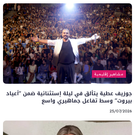
مشاهير إقليمية
جوزيف عطية يتألق في ليلة إستثنائية ضمن “أعياد
بيروت” وسط تفاعل جماهيري واسع
25/07/2026