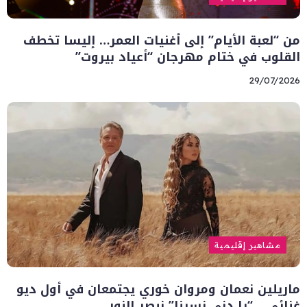
من “لعبة الأيام” إلى أغنيات العمر… إليسا تخطف
القلوب في ختام مهرجان “أعياد بيروت”
29/07/2026
مشاهير إقليمية
ماريلين نعمان ومروان خوري يجتمعان في أول ديو
غنائي… “يا دني نسينا” نبصر النور