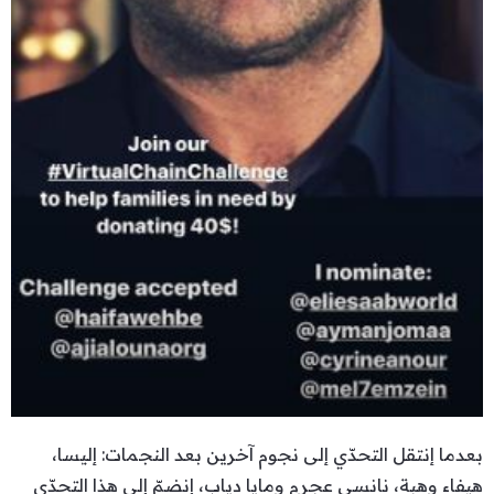
بعدما إنتقل التحدّي إلى نجوم آخرين بعد النجمات: إليسا،
هيفاء وهبة، نانسي عجرم ومايا دياب، إنضمّ إلى هذا التحدّي