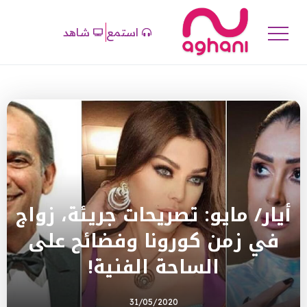
استمع
شاهد
أيار/ مايو: تصريحات جريئة، زواج
في زمن كورونا وفضائح على
الساحة الفنية!
31/05/2020