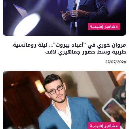
مشاهير إقليمية
مروان خوري في “أعياد بيروت”… ليلة رومانسية
طربية وسط حضور جماهيري لافت
27/07/2026
مشاهير إقليمية