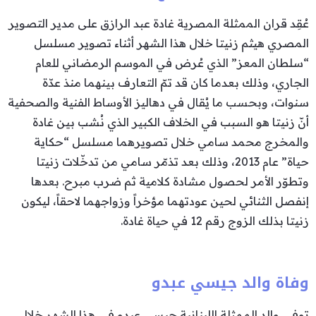
عُقِد قران الممثلة المصرية غادة عبد الرازق على مدير التصوير
المصري هيثم زنيتا خلال هذا الشهر أثناء تصوير مسلسل
“سلطان المعز” الذي عُرض في الموسم الرمضاني للعام
الجاري، وذلك بعدما كان قد تمّ التعارف بينهما منذ عدّة
سنوات، وبحسب ما يُقال في دهاليز الأوساط الفنية والصحفية
أنّ زنيتا هو السبب في الخلاف الكبير الذي نُشب بين غادة
والمخرج محمد سامي خلال تصويرهما مسلسل “حكاية
حياة” عام 2013، وذلك بعد تذمّر سامي من تدخّلات زنيتا
وتطوّر الأمر لحصول مشادة كلامية ثم ضرب مبرح. بعدها
إنفصل الثنائي لحين عودتهما مؤخراً وزواجهما لاحقاً، ليكون
زنيتا بذلك الزوج رقم 12 في حياة غادة.
وفاة والد جيسي عبدو
توفي والد الممثلة اللبنانية جيسي عبدو في هذا الشهر خلال