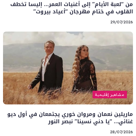
من “لعبة الأيام” إلى أغنيات العمر… إليسا تخطف
القلوب في ختام مهرجان “أعياد بيروت”
29/07/2026
مشاهير إقليمية
ماريلين نعمان ومروان خوري يجتمعان في أول ديو
غنائي… “يا دني نسينا” نبصر النور
28/07/2026