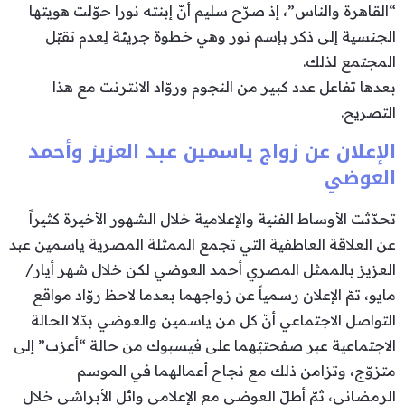
“القاهرة والناس”، إذ صرّح سليم أنّ إبنته نورا حوّلت هويتها
الجنسية إلى ذكر بإسم نور وهي خطوة جريئة لِعدم تقبّل
المجتمع لذلك.
بعدها تفاعل عدد كبير من النجوم وروّاد الانترنت مع هذا
التصريح.
الإعلان عن زواج ياسمين عبد العزيز وأحمد
العوضي
تحدّثت الأوساط الفنية والإعلامية خلال الشهور الأخيرة كثيراً
عن العلاقة العاطفية التي تجمع الممثلة المصرية ياسمين عبد
العزيز بالممثل المصري أحمد العوضي لكن خلال شهر أيار/
مايو، تمّ الإعلان رسمياً عن زواجهما بعدما لاحظ روّاد مواقع
التواصل الاجتماعي أنّ كل من ياسمين والعوضي بدّلا الحالة
الاجتماعية عبر صفحتيْهما على فيسبوك من حالة “أعزب” إلى
متزوّج، وتزامن ذلك مع نجاح أعمالهما في الموسم
الرمضاني، ثمّ أطلّ العوضي مع الإعلامي وائل الأبراشي خلال