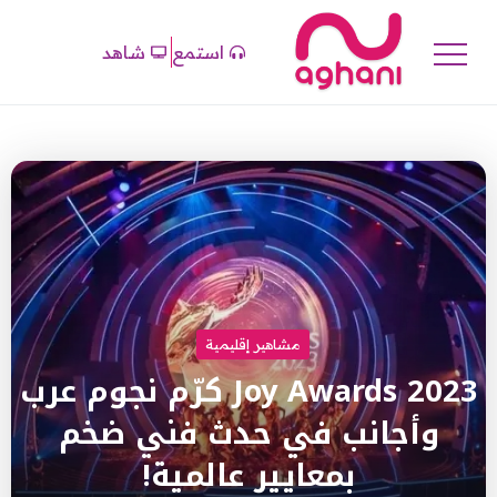
استمع
شاهد
مشاهير إقليمية
Joy Awards 2023 كرّم نجوم عرب
وأجانب في حدث فني ضخم
بمعايير عالمية!