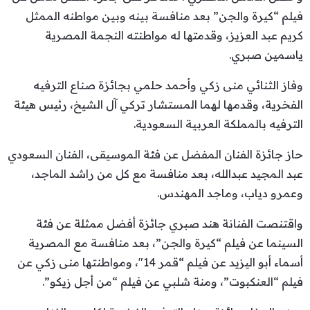
فيلم “كيرة والجن” بعد منافسة بينه وبين مواطنه الممثل
كريم عبد العزيز، وقدمتها له مواطنته النجمة المصرية
ياسمين صبري.
وفاز الثنائي منى زكي وأحمد حلمي بجائزة صناع الترفيه
الفخرية، وقدمها لهما المستشار تركي آل الشيخ، رئيس هيئة
الترفيه بالمملكة العربية السعودية.
حاز جائزة الفنان المفضل عن فئة الموسيقى، الفنان السعودي
عبد المجيد عبدالله، بعد منافسة مع كل من راشد الماجد،
وعمرو دياب، وماجد المهندس.
واقتنصت الفنانة هند صبري جائزة أفضل ممثلة عن فئة
السينما عن فيلم “كيرة والجن”، بعد منافسة مع المصرية
أسماء أبو اليزيد عن فيلم “قمر 14″، ومواطنتها منى زكي عن
فيلم “العنكبوت”، ومنة شلبي عن فيلم “من أجل زيكو”.