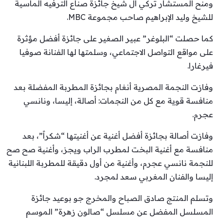
ومنح المستشار تركي آل شيخ جائزة صناع الترفيه الماسية
للشيخ وليد الإبراهيم صاحب مجموعة MBC.
كما حصلت “البلوغر” عبير الصغير على جائزة أفضل مؤثرة
على مواقع التواصل الاجتماعي، وسلمتها لها الفنانة صوفيا
فيرغارا.
وفازت النجمة المصرية أنغام بجائزة المطربة المفضلة بعد
منافسة قوية مع كل من النجمات: أصالة، إليسا، ونانسي
عجرم.
وفازت أصالة بجائزة أفضل أغنية عن أغنيتها “شكراً”، بعد
منافسة مع أغنية البخت لمطرب الراب ويجز، وأغنية صح صح
للنجمة نانسي عجرم، وأغنية من أول دقيقة للمطربة اللبنانية
إليسا والفنان المغربي سعد لمجرد.
وتسلم المنتج صادق الصباح والمخرج جو بوعيد جائزة
المسلسل المفضل عن مسلسل “صالون زهرة” الموسم