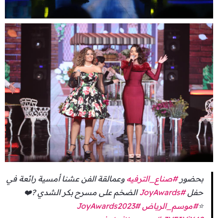
بحضور
#صناع_الترفيه
وعمالقة الفن عشنا أمسية رائعة في
حفل
#JoyAwards
الضخم على مسرح بكر الشدي ?❤️
⭐️
#موسم_الرياض
#JoyAwards2023