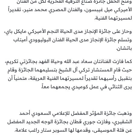
ومنح الحفل جائزة صناع الترفيه الفخرية لكل من الفنان
الأميركي ميل غيبسون، والفنان المصري محمد منير، تقديراً
لمسيرتهما الفنية.
وحاز على جائزة الإنجاز مدى الحياة النجم الأميركي مايكل باي،
وتسلم جائزة الإنجاز مدى الحياة الفنان البوليوودي أميتاب
باتشان.
كما فازت الفنانتان سعاد عبد الله وحياة الفهد بجائزتي تكريم،
حيث قام المستشار تركي آل الشيخ بتسليمهما الجائزة وقام
بتقبيل رأسيهما تقديراً لمسيرتهما الفنية العريقة، متمنياً أن
يرى الثنائي في عمل كوميدي يجمعهما معاً.
وذهبت جائزة المؤثر المفضل للإعلامي السعودي أحمد
الشقيري، وفازت جوري قطان بجائزة الوجه الجديد المفضل
عن فئة الموسيقى، وقدمها لها السوبر ستار راغب علامة.