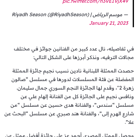
pic.twitter.com/h3VEIVjX49
— موسم الرياض | Riyadh Season (@RiyadhSeason)
January 21, 2023
في تفاصيله، نال عدد كبير من الفنانين جوائز في مختلف
مجالات الترفيه، ونذكر أبرزها على الشكل التالي:
حصدت الممثلة اللبنانية نادين نسيب نجيم جائزة الممثلة
المفضلة عن فئة المسلسلات لدورها في مسلسل “صالون
زهرة 2″، وقدم لها الجائزة النجم السوري جمال سليمان.
ونافس نجيم على الجائزة كل من الفنانة إلهام علي عن
مسلسل “سندس”، والفنانة هدى حسين عن مسلسل “من
شارع الهرم إلى”، والفنانة هند صبري عن مسلسل “البحث عن
علا”.
وحصل الممثل المصري أحمد عز على جائزة أفضل ممثل عن