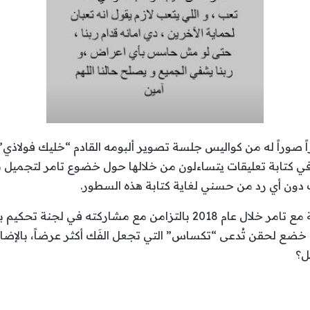
ً صوراً له من كواليس جلسة تصوير ألبومه القادم “خليك فولاذي”
ام في كتابة تعليقات يتساءلون من خلالها حول خضوع تامر لتجمي
دون أي رد من حسني لغاية كتابة هذه السطور.
ضع لحقن تُدعى “تكساس” التي تجعل الفَك أكثر عرضاً، بالإضاف
ل؟