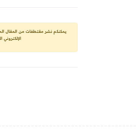
يمكنكم نشر مقتطفات من المقال الحاضر، ما حده الاقصى 25% من مجموع المقا
الإلكتروني ا