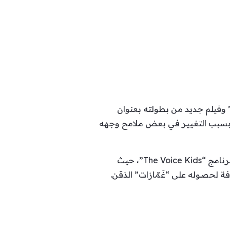
 وفيلم جديد من بطولته بعنوان
ل بسبب التغيير في بعض ملامح وجهه
مع العلم أنّه سبق وحصلت ذات البلبلة مع تامر خلال عام 2018 بالتزامن مع مشاركته في لجنة تحكيم برنامج “The Voice Kids”، حيث
ة لحصوله على “غَمّازات” الذقن.