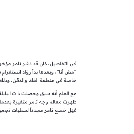
في التفاصيل، كان قد نشر تامر مؤخرا
“مش أنا”، وبعدها بدأ روّاد انستغر
خاصة في منطقة الفك والذقن، وذلك 
ظهرت معالم وجه تامر متغيرة بعدما خ
فهل خضع تامر مجدداً لعمليات تجمي