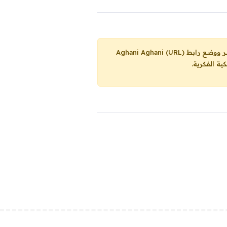
Aghani Aghani (URL)
ية الفكرية.