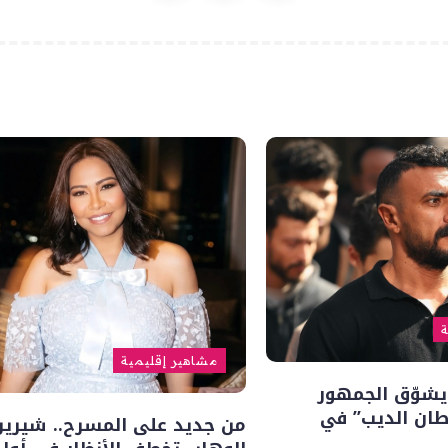
ة
مشاهير إقليمية
يشوّق الجمهور
ن الديب” في
من جديد على المسرح.. شيرين