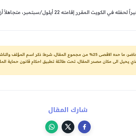
امته 22 أيلول/سبتمبر، متجاهلاً أزمة طلاقه من علياء بسيوني.
ل، شرط: ذكر اسم المؤلف والناشر ووضع رابط
لذي يحيل الى مكان مصدر المقال، تحت طائلة تطبيق احكام قانون حماية الملك
شارك المقال