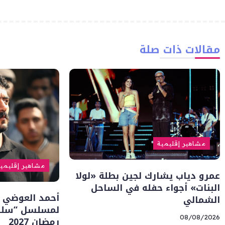
مقالات ذات صلة
مشاهير إقليمية
مشاهير إقليمي
عمرو دياب يشارك لجين بطلة «لولا
البنات» أجواء حفله في الساحل
أحمد العوضي 
الشمالي
لمسلسل “سلطا
08/08/2026
رمضان 2027