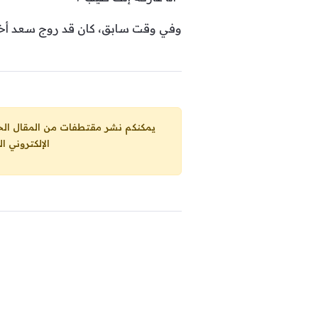
وفي وقت سابق، كان قد روج سعد أخيراً لحفله في الكويت المقرر إق
يمكنكم نشر مقتطفات من المقال الحاضر، ما حده الاقصى 25% من مجموع المقا
الإلكتروني ا