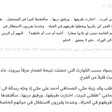
ي كبرت… اختارت طريقها… ورفيق دربها… سأفتقدها كثيرا في المستقبل… نف
العمر كي يكبروا ويخطوا طريقهم في الحياة… وعندما يقررون الاستقلال في
م الخاصة نتمنى لو عادوا صغارا… أنانية أم حب أم عاطفة؟ … المهم أن الزمن ل
 الى الوراء…حلم لا يتحقق… #حلم
A post shar
صحافي عتيق
(@ahmadali_makki) on
ug 18, 2020 at 11:45am PDT
واد بسبب الكوارث التي حصلت نتيجة انفجار مرفأ بيروت، جاء خب
ث قليلاً من الفرح.
 قلب والد زينة مكي، الصحافي أحمد علي مكي إذ وجّه رسالة الى 
ماعي: “طفلتي كبرت… اختارت طريقها… ورفيق دربها… سأفتقدها 
ريقهم في الحياة… وعندما يقررون الاستقلال في حياتهم الخاصة 