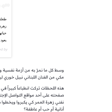
طغلت
زهرة 
حياته
يعود
ed by
وسط كل ما نمرّ به من أزمة نفسية وس
مكي من الفنان اللبناني نبيل خوري ليب
هذه اللحظات تركت انطباعاً كبيراً في
صفحته على أحد مواقع التواصل الإجت
نفني زهرة العمر كي يكبروا ويخطوا ط
أنانية أم حب أم عاطفة؟