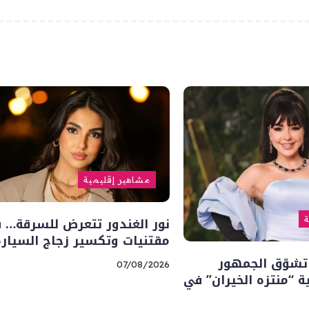
مشاهير إقليمية
نور الغندور تتعرض للسرقة… 
ة
مقتنيات وتكسير زجاج السيارة
تشوّق الجمهور
07/08/2026
“منتزه الخيران” في