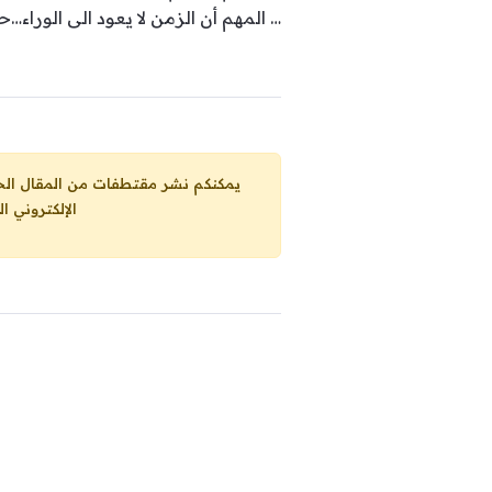
… المهم أن الزمن لا يعود الى الوراء…
يمكنكم نشر مقتطفات من المقال الحاضر، ما حده الاقصى 25% من مجموع المقا
الإلكتروني ا