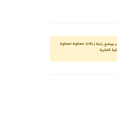
Aghani Aghani (URL)
ية الفكرية.