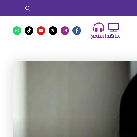
شاهد
استمع