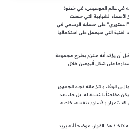
ه الكامل عن الساحة الفنية، مؤكداً أن عام 2026 سيكون الأخير له في عالم الموسيقى، في خطوة
 الأسماء الشبابية التي حققت
صية “الستوري” على حسابه الرسمي في
د الفنية التي سيعمل على استكمالها
بل أن يؤكد أنه ملتزم بطرح مجموعة
نتاج، مشيراً إلى أن لديه 18 عملاً غنائياً سيتم إصدارها على شكل ألبومين خلال
إلى الوفاء بالتزاماته تجاه الجمهور
كن مفاجئاً بالنسبة له، بل جاء بعد
لى الاستمرار بالأسلوب نفسه، خاصة
لاتخاذ هذا القرار، موضحاً أنه يريد