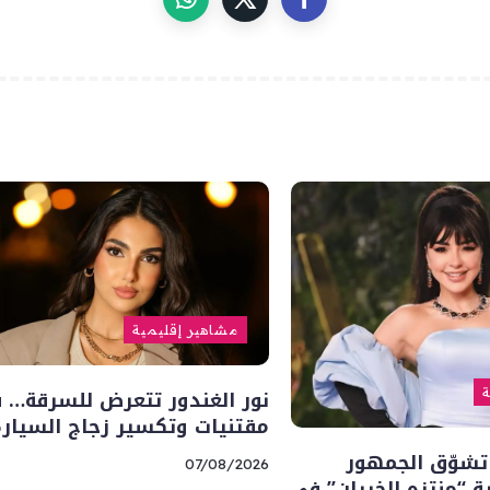
مشاهير إقليمية
نور الغندور تتعرض للسرقة… 
ة
مقتنيات وتكسير زجاج السيارة
تشوّق الجمهور
07/08/2026
“منتزه الخيران” في