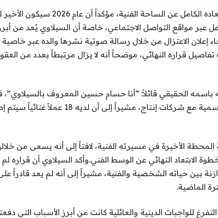
أعلن الفنان سيلاوي اعتزاله الغناء وابتعاد
 عبر مواقع التواصل الاجتماعي، خاصة أن السيلاوي يُعد من أبرز
.وجاء إعلان الاعتزال من خلال رسالة صوتية نشرها والده عبر خا
فاصيل قراره النهائي، موضحاً أنه لا يزال مرتبطاً بعدد من العقو
باسمه الحقيقي قائلاً: “أنا حسام حسين المعروف بالسيلاوي”، ق
من الأعمال الجديدة ضمن اتفاقيات رسمية مع شركات إ
محطة الأخيرة في مسيرته الفنية، لافتاً إلى أنه يسعى من خلالها 
وة الابتعاد النهائي عن الوسط الفني.وأكد السيلاوي أن قراره لم ي
زنة بين حياته الشخصية والفنية، مشيراً إلى أنه لم يعد قادراً ع
رة الماضية.
فرغ للواجبات الدينية والعائلية كانت من أبرز الأسباب التي دفعته 