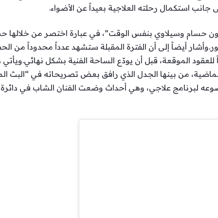
ى جانب استكمال رحلته العلاجية بعيداً عن الأضواء.
كون حسام وسيلاوي بنفس الوقت”، في عبارة اختصر من خلالها حج
أشار أيضاً إلى أن الفترة المقبلة ستشهد عدداً محدوداً من الحفلا
ً للعقود الموقعة، قبل أن يودّع الساحة الفنية بشكل نهائي.ويأتي 
لماضية، من بينها الجدل الذي رافق بعض تصريحاته في “البث المب
عه لبرنامج علاجي، وهي أحداث وضعت الفنان الشاب في دائرة ا