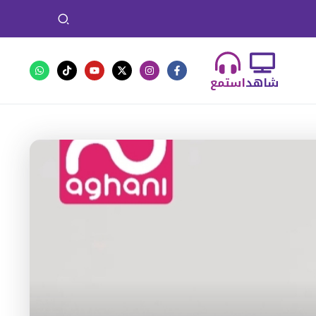
شاهد
استمع