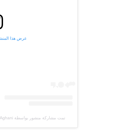
عرض هذا المنشور على
تمت مشاركة منشور بواسطة ‏‎Aghani Aghani – أغاني أغاني‎‏ (@‏‎aghaniaghani‎‏)