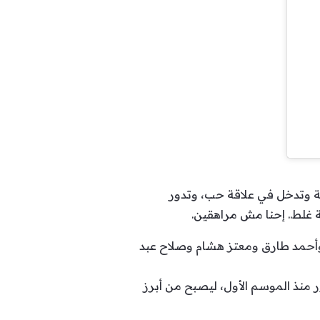
 3″، أم لولد وفتاة في سن المراهقة وتدخل في علاقة حب، وتدور
ة غلط.. إحنا مش مراهقين.
وأحمد طارق ومعتز هشام وصلاح عبد
 منذ الموسم الأول، ليصبح من أبرز