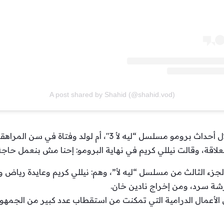
A post shared by Shahid (@shahid.vod)
وفي التفاصيل، ظهرت نيللي كريم خلال أحداث برومو مسلسل “ليه لأ
لعلاقة، وقالت نيللي كريم في نهاية البرومو: إحنا مش بنعمل حاج
زء الثالث من مسلسل “ليه لأ”، وهم: نيللي كريم وعايدة رياض 
رشة سرد، ومن إخراج نادين خان.
ن الأعمال الدرامية التي تمكنت من استقطاب عدد كبير من الجمهور