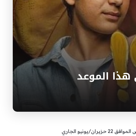
طُرح برومو مسلسل “ليه لأ 3″، بطولة الفنانة نيللي كريم ومن المقرر أن يعرض المسلسل يوم الخميس الموافق 22 حزيران/يونيو الجاري