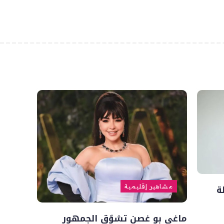
ة
مشاهير إقليمية
ماغي بو غصن تشوّق الجمهور