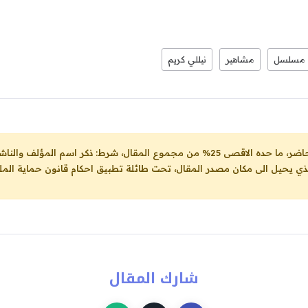
مسلسل
مشاهير
نيللي كريم
ل، شرط: ذكر اسم المؤلف والناشر ووضع رابط
لذي يحيل الى مكان مصدر المقال، تحت طائلة تطبيق احكام قانون حماية الملك
شارك المقال