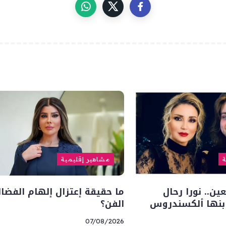
ة
مشاهير إقليمية
ين.. نورا رحال
ما حقيقة إعتزال إلهام الفضال
ابنها ألكسندروس
الفن؟
07/08/2026