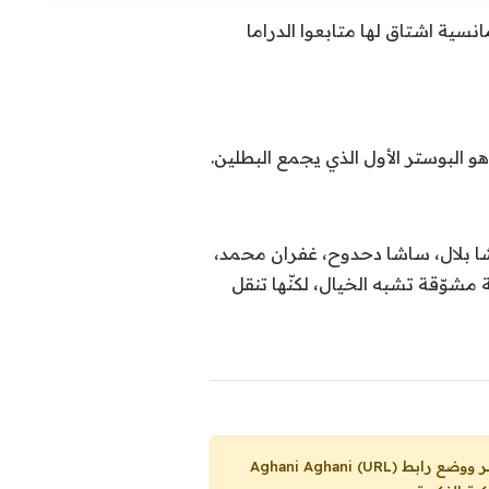
ة اشتاق لها متابعوا الدراما
شا بلال، ساشا دحدوح، غفران محمد،
شوّقة تشبه الخيال، لكنّها تنقل
Aghani Aghani (URL)