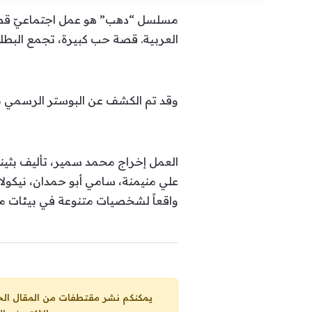
مسلسل “دهب” هو عمل اجتماعيّ قصير،
العربية. قصة حب كبيرة، تجمع الب
وقد تم الكشف عن البوستر الرسمي من قبل منصة شاهد وشركة Eagle Films/ ا
العمل إخراج محمد سمير، تأليف بثينة
علي منيمنة، سامي أبو حمدان، نيكولا
واقعاً لشخصيات متنوعة في بيئات م
يمكنكم نشر مقتطفات من المقال الحاضر، ما حده الاقصى 25% من مجموع المقا