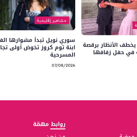
مشاهير إقليمية
ة
سوري نويل تبدأ مشوارها ال
يخطف الأنظار برقصة
ابنة توم كروز تخوض أولى تجا
ه في حفل زفافها
المسرحية
07/08/2026
روابط مهمّة
موضة
من نحن