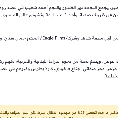
 يجمع النجمة نور الغندور والنجم أحمد شعيب في قصة رومانسي
طلين في ظروف صعبة، وأحداث متسارعة وتشويق عالي المستوى.
لمنتج جمال سنان. وهو البوستر الأول الذي يجمع البطلين.
 عوض، ويضمّ نخبة من نجوم الدراما اللبنانية والعربية، منهم ر
 مزهر، عمر ميقاتي، جناح فاخوري، كارلا بطرس وغيرهم في قصة م
ختلطة.
ل، شرط: ذكر اسم المؤلف والناشر ووضع رابط