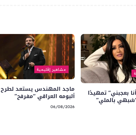
مشاهير إقليمية
ة
ماجد المهندس يستعد لطرح 
ا بعجبني” تمهيدًا
ألبومه العراقي “مفرفح”
“شبهي بالملي”
06/08/2026