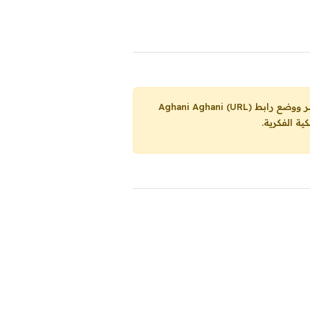
Aghani Aghani (URL)
ية الفكرية.