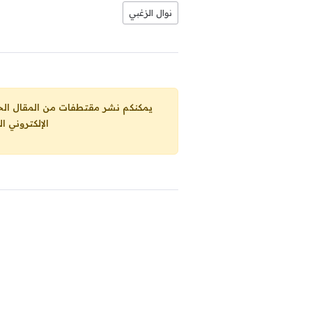
نوال الزغبي
يمكنكم نشر مقتطفات من المقال الحاضر، ما حده الاقصى 25% من مجموع المقا
الإلكتروني ا