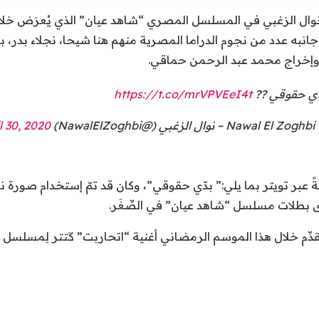
وال الزغبي في المسلسل المصري “شاهد عيان” الذي يُعرَض خلا
انبه عدد من نجوم الدراما المصرية منهم هنا شيحا، نجلاء بدر، 
وإخراج محمد عبد الرحمن حماقي.
ي حقوقي ??
https://t.co/mrVPVEeI4t
(@NawalElZoghbi)
l 30, 2020
ةً عبر تويتر بما يلي:” بدّي حقوقي”، وكان قد تمّ إستخدام صورة
بطلات مسلسل “شاهد عيان” في الصِّغَر.
 تُقدِّم خلال هذا الموسم الرمضاني أغنية “اتحاربت” كَتتر لِمسلس