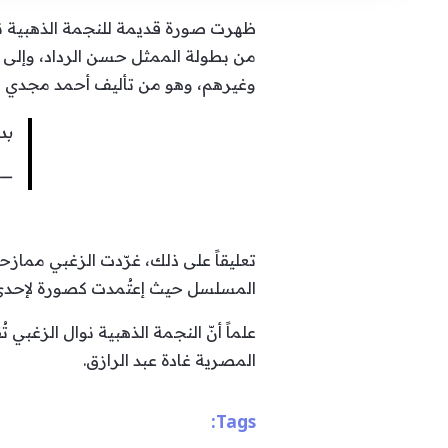
ظهرت صورة قديمة للنجمة الذهبية ن
من بطولة الممثل حسن الرداد، وإلى ج
وغيرهم، وهو من تأليف أحمد مجدي 
بد
— Nawal El Zoghbi – نوال الزغبي 
تعليقاً على ذلك، غرّدت الزغبي ممازح
المسلسل حيث إعتُمدت كصورة لإحدى 
علماً أنّ النجمة الذهبية نوال الزغبي
المصرية غادة عبد الرازق.
Tags: