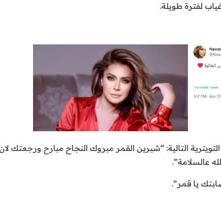
ياب لفترة طويلة.
التويترية التالية: “شيرين القمر مبروك النجاح مبارح ورجعتك لان 
له عالسلامة”.
ابتك يا قمر”.