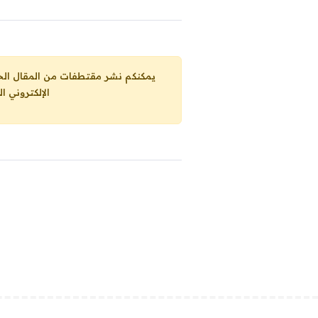
يمكنكم نشر مقتطفات من المقال الحاضر، ما حده الاقصى 25% من مجموع المقا
الإلكتروني ا