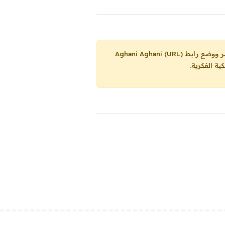
Aghani Aghani (URL)
ية الفكرية.