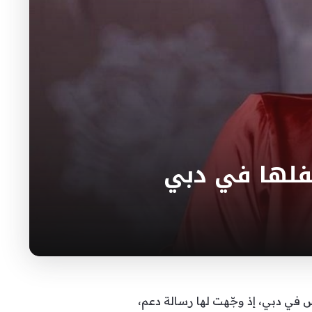
حفلها في دبي
س في دبي، إذ وجّهت لها رسالة دعم،