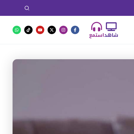
شاهد
استمع