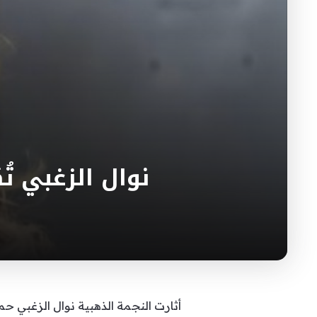
نوال الزغبي تُ
أثارت النجمة الذهبية نوال الزغبي حماس م