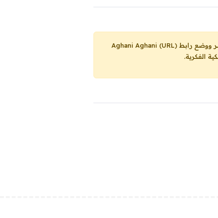
Aghani Aghani (URL)
ية الفكرية.