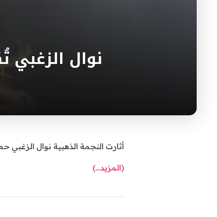
نوال الزغبي تُ
أثارت النجمة الذهبية نوال الزغبي حماس م
(المزيد…)