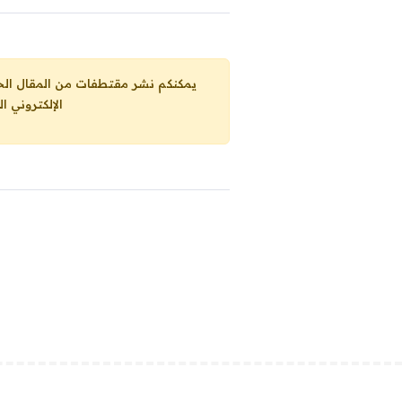
يمكنكم نشر مقتطفات من المقال الحاضر، ما حده الاقصى 25% من مجموع المقا
الإلكتروني ا