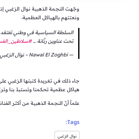
وجّهت النجمة الذهبية نوال الزغبي إنت
ونعتتهم بالهياكل العظمية.
السلطة السياسية في وطني تفتقد لأد
تحت عناوين رنّانة …
#سلاطين_الفس
— Nawal El Zoghbi – نوال الزغبي (@NawalElZoghbi)
جاء ذلك في تغريدة كتبتها الزغبي على
هياكل عظمية تحكمنا وتستبدّ بنا وترت
علماً أنّ النجمة الذهبية من أكثر الفنا
Tags:
نوال الزغبي