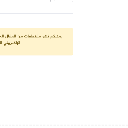
يمكنكم نشر مقتطفات من المقال الحاضر، ما حده الاقصى 25% من مجموع المقا
الإلكتروني ا