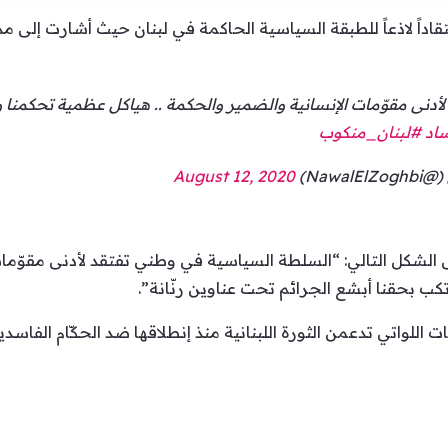
قاداً لاذعاً للطبقة السياسية الحاكمة في لبنان حيث أشارت إلى مد
نى مقوّمات الإنسانية والضمير والحكمة .. هياكل عظمية تحكمنا وت
اد
#لبنان_منكوب
August 12, 2020
 الشكل التالي: “السلطة السياسية في وطني تفتقد لأدنى مقوّمات
كب بحقنا أبشع الجرائم تحت عناوين رنّانة”.
نات اللواتي تدعمن الثورة اللبنانية منذ إنطلاقها ضد الحكّام الفاسدي