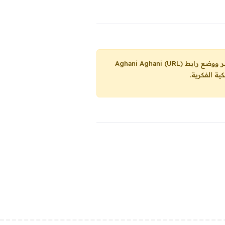
Aghani Aghani (URL)
ية الفكرية.